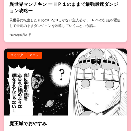
異世界マンチキン ーＨＰ１のままで最強最速ダンジ
ョン攻略ー
異世界に転生したもののHPが1しかない主人公が、TRPGの知識を駆使
して最弱のままダンジョンを攻略していく…という話...
2026年5月31日
コミック
アニメ
魔王城でおやすみ