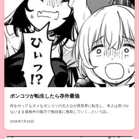
ポンコツが転生したら存外最強
何をやってもダメなポンコツの主人公が異世界に転生し、本人は気づか
ないまま規格外の能力で無自覚に無双していく…という話...
2026年7月24日