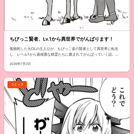
ちびっこ賢者、Lv.1から異世界でがんばります！
孤独死した元OLの主人公が、ちびっこ姿の賢者として異世界に転生
し、レベル1から過保護な精霊たちに囲まれてがんばっていく話。...
2026年7月2日
コミック