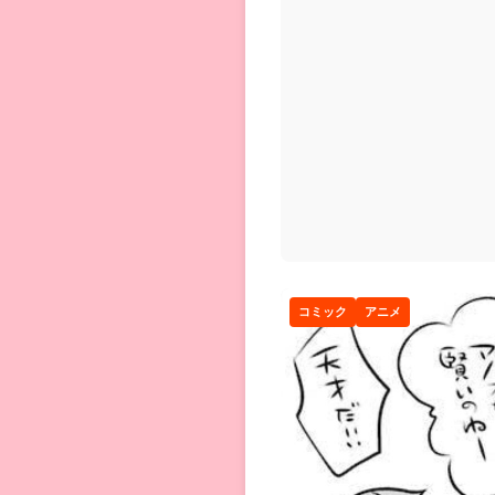
に行動する話...
コミック
アニメ