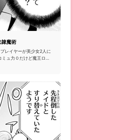
奴隷魔術
つプレイヤーが美少女2人に
コミュ力０だけど魔王ロー