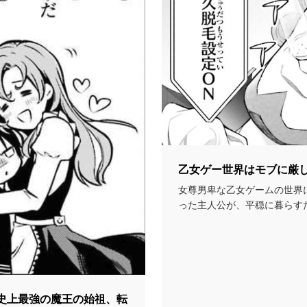
乙女ゲー世界はモブに厳
女尊男卑な乙女ゲームの世界
った主人公が、平穏に暮らす
使って理不尽な世界に...
～史上最強の魔王の始祖、転