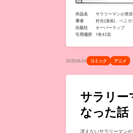
作品名
サラリーマンが異世
著者
村光(漫画)、ベニガ
出版社
オーバーラップ
引用場所
1巻42頁
2025/8/24
コミック
アニメ
サラリー
なった話
冴えないサラリーマンが