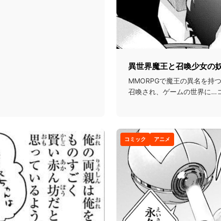
異世界魔王と召喚少女の
MMORPGで魔王の異名を持
召喚され、ゲームの世界に…
ルプレイで異世界...
コミック
アニメ