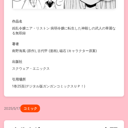
作品名
凶乱令嬢ニア・リストン 病弱令嬢に転生した神殺しの武人の華麗な
る無双録
著者
南野海風 (原作), 古代甲 (漫画), 磁石 (キャラクター原案)
出版社
スクウェア・エニックス
引用場所
1巻25頁(デジタル版ガンガンコミックスＵＰ！)
2025/5/17
コミック