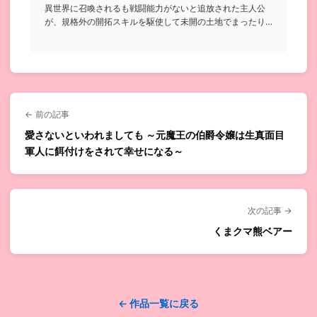
異世界に召喚されるも戦闘能力がないと追放された主人公
が、規格外の開拓スキルを駆使して未開の土地でまったり
農場を作っていく...
← 前の記事
愛さないといわれましても ～元魔王の伯爵令嬢は生真面目
軍人に餌付けをされて幸せになる～
次の記事 →
くまクマ熊ベアー
← 作品一覧に戻る