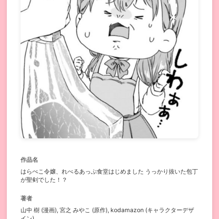
作品名
はらぺこ令嬢、れべるあっぷ食堂はじめました うっかり抜いた包丁
が聖剣でした！？
著者
山中 樹 (漫画), 宮之 みやこ (原作), kodamazon (キャラクターデザ
イン)