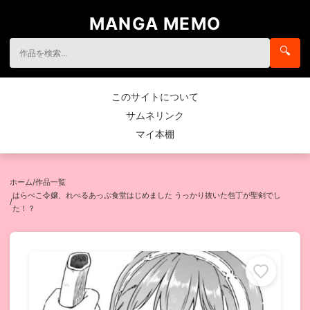
MANGA MEMO
🔍
このサイトについて
サムネリンク
マイ本棚
ホーム
/
作品一覧
はらぺこ令嬢、れべるあっぷ食堂はじめました うっかり抜いた包丁が聖剣でし
/
た！？