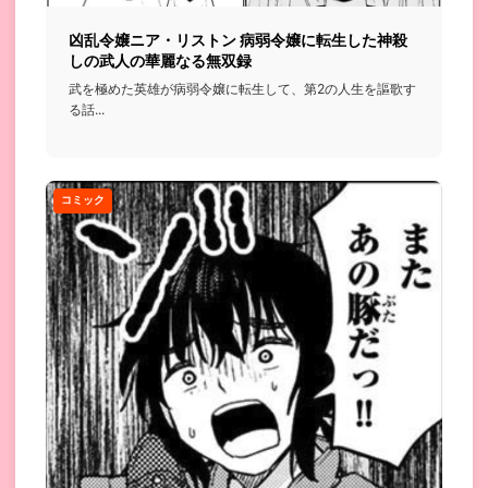
凶乱令嬢ニア・リストン 病弱令嬢に転生した神殺
しの武人の華麗なる無双録
武を極めた英雄が病弱令嬢に転生して、第2の人生を謳歌す
る話...
コミック