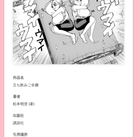
作品名
立ち飲みご令嬢
著者
松本明澄 (著)
出版社
講談社
引用場所