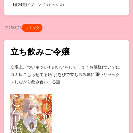
1巻24頁(イブニングコミックス)
2025/3/26
コミック
立ち飲みご令嬢
立場上、ついキツいものいいをしてしまうお嬢様(ついでに
コミ症こじらせてる)がお忍びで立ち飲み屋に通いリラック
スしながら飲み食いする話