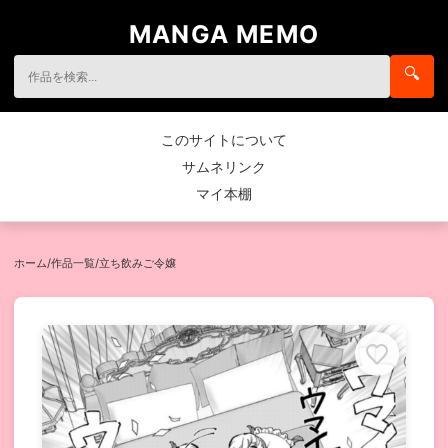
MANGA MEMO
🔍
このサイトについて
サムネリンク
マイ本棚
ホーム
/
作品一覧
/
立ち飲みご令嬢