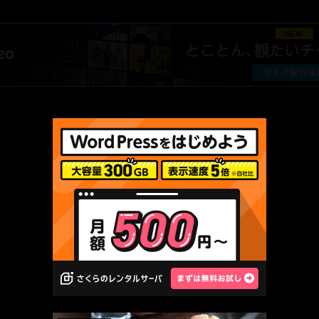
AMAZON PR
厳選 PR