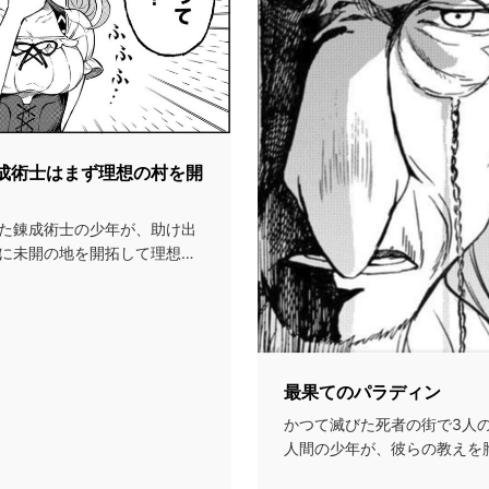
錬成術士はまず理想の村を開
た錬成術士の少年が、助け出
に未開の地を開拓して理想の
最果てのパラディン
かつて滅びた死者の街で3人
人間の少年が、彼らの教えを
へ旅立っていく王道フ...