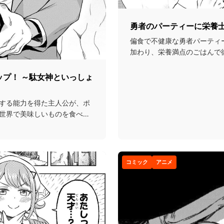
勇者のパーティーに栄養
偏食で不健康な勇者パーティ
加わり、栄養満点のごはんで
康面から世界を救う話...
ップ！ ～駄女神といっしょ
する能力を得た主人公が、ポ
世界で美味しいものを食べま
コミック
アニメ