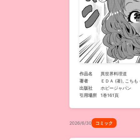
作品名
異世界料理道
著者
ＥＤＡ (著), こちも
出版社
ホビージャパン
引用場所
1巻161頁
2026/6/30
コミック