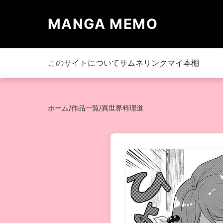
MANGA MEMO
このサイトについて
サムネリンク
マイ本棚
ホーム
/
作品一覧
/
異世界料理道