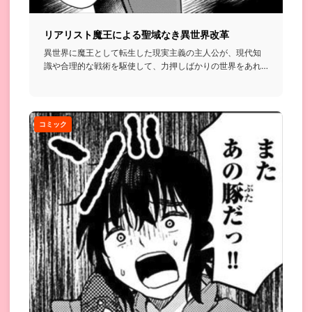
リアリスト魔王による聖域なき異世界改革
異世界に魔王として転生した現実主義の主人公が、現代知
識や合理的な戦術を駆使して、力押しばかりの世界をあれ
これ改革しながら...
コミック