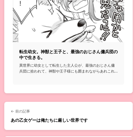
転生幼女。神獣と王子と、最強のおじさん傭兵団の
中で生きる。
異世界に幼女として転生した主人公が、最強のおじさん傭
兵団に拾われて、神獣や王子様にも囲まれながらあれこれ
していく話...
← 前の記事
あの乙女ゲーは俺たちに厳しい世界です