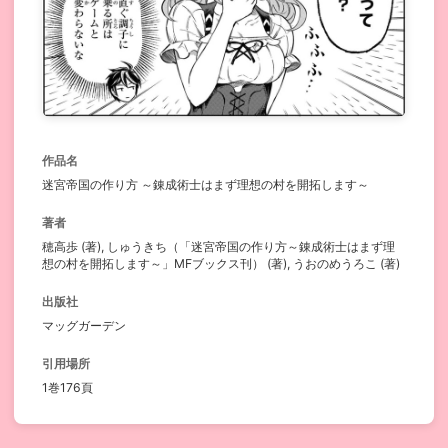
作品名
迷宮帝国の作り方 ～錬成術士はまず理想の村を開拓します～
著者
穂高歩 (著), しゅうきち（「迷宮帝国の作り方～錬成術士はまず理
想の村を開拓します～」MFブックス刊） (著), うおのめうろこ (著)
出版社
マッグガーデン
引用場所
1巻176頁