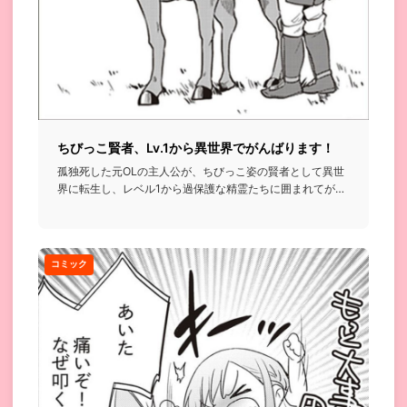
ちびっこ賢者、Lv.1から異世界でがんばります！
孤独死した元OLの主人公が、ちびっこ姿の賢者として異世
界に転生し、レベル1から過保護な精霊たちに囲まれてがん
ばっていく話...
コミック