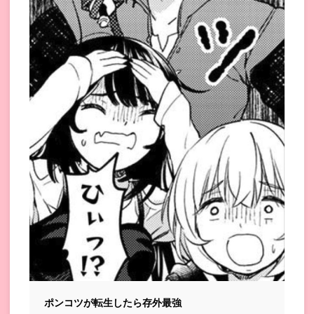
ポンコツが転生したら存外最強