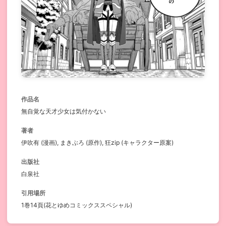
作品名
無自覚な天才少女は気付かない
著者
伊吹有 (漫画), まきぶろ (原作), 狂zip (キャラクター原案)
出版社
白泉社
引用場所
1巻14頁(花とゆめコミックススペシャル)