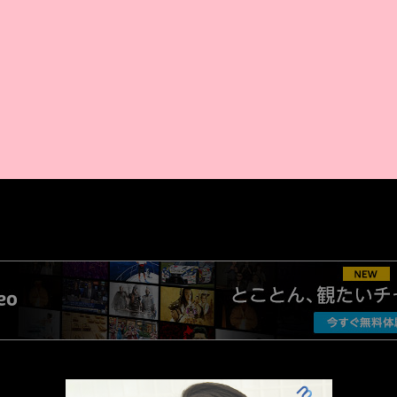
AMAZON PR
厳選 PR