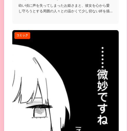
幼い頃に声を失ってしまったお姫さまと、彼女を心から愛
し守ろうとする周囲の人々との温かくて少し切ない絆を描
いたお話...
コミック