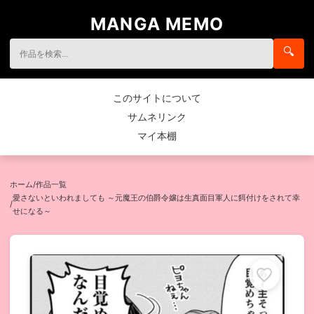
MANGA MEMO
🔍
このサイトについて
サムネリンク
マイ本棚
ホーム
/
作品一覧
愛さないといわれましても ～元魔王の伯爵令嬢は生真面目軍人に餌付けをされて幸
/
せになる～