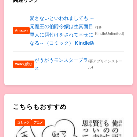
愛さないといわれましても ～
元魔王の伯爵令嬢は生真面目
(1巻
Amazon
KindleUnlimited)
軍人に餌付けをされて幸せに
なる～（コミック） Kindle版
がうがうモンスタープラ
(要アプリインストー
Webで読む
ル)
ス
こちらもおすすめ
コミック
アニメ