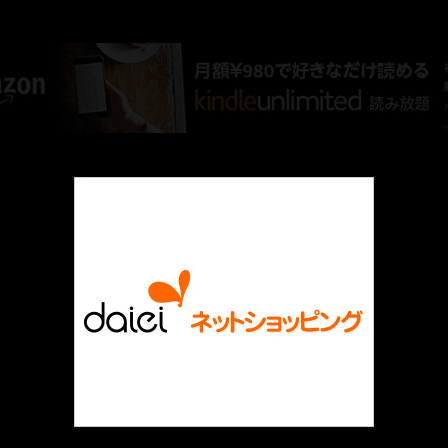
AMAZON PR
厳選 PR