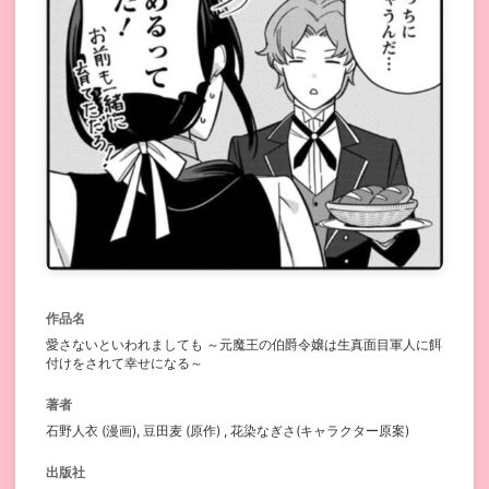
作品名
愛さないといわれましても ～元魔王の伯爵令嬢は生真面目軍人に餌
付けをされて幸せになる～
著者
石野人衣 (漫画), 豆田麦 (原作) , 花染なぎさ(キャラクター原案)
出版社