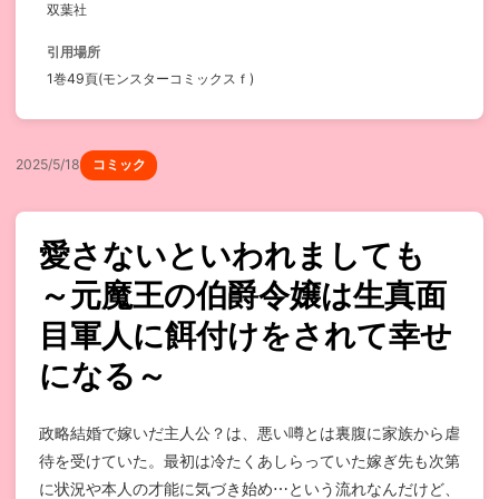
双葉社
引用場所
1巻49頁(モンスターコミックスｆ)
2025/5/18
コミック
愛さないといわれましても
～元魔王の伯爵令嬢は生真面
目軍人に餌付けをされて幸せ
になる～
政略結婚で嫁いだ主人公？は、悪い噂とは裏腹に家族から虐
待を受けていた。最初は冷たくあしらっていた嫁ぎ先も次第
に状況や本人の才能に気づき始め⋯という流れなんだけど、