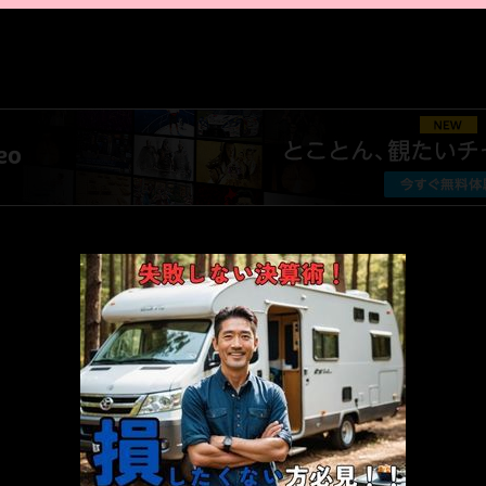
AMAZON PR
厳選 PR