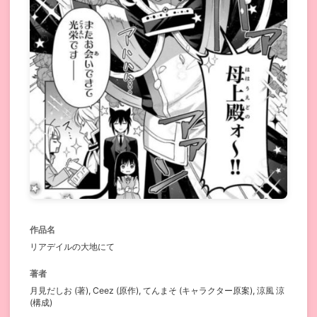
作品名
リアデイルの大地にて
著者
月見だしお (著), Ceez (原作), てんまそ (キャラクター原案), 涼風 涼
(構成)