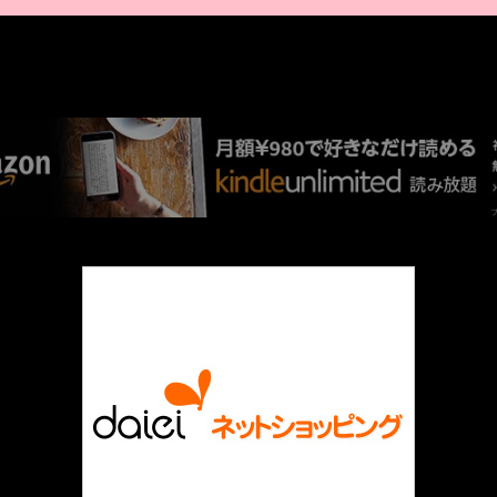
AMAZON PR
厳選 PR