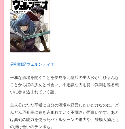
異剣戦記ヴェルンディオ
平和な酒場を開くことを夢見る元傭兵の主人公が、ひょんな
ことから謎の少女と出会い、不思議な力を持つ異剣を巡る戦
いに巻き込まれていく話。
主人公はただ平穏に自分の酒場を経営したいだけなのに、ど
んどん厄介事に巻き込まれていく不憫さが面白いです。あと
は異剣の能力を使ったバトルシーンの迫力や、登場人物たち
の掛け合いのテンポも。