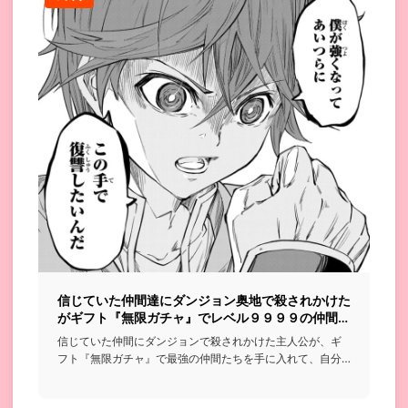
信じていた仲間達にダンジョン奥地で殺されかけた
がギフト『無限ガチャ』でレベル９９９９の仲間達
を手に入れて元パーティーメンバーと世界に復讐＆
信じていた仲間にダンジョンで殺されかけた主人公が、ギ
『ざまぁ！』します！
フト『無限ガチャ』で最強の仲間たちを手に入れて、自分
を裏切った元パー...