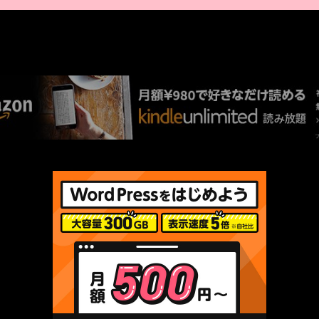
AMAZON PR
厳選 PR