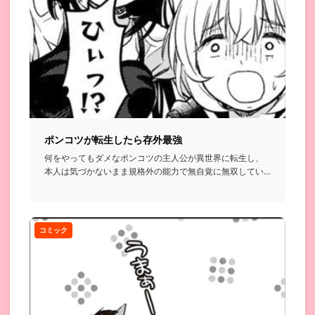
ポンコツが転生したら存外最強
何をやってもダメなポンコツの主人公が異世界に転生し、
本人は気づかないまま規格外の能力で無自覚に無双してい
く…という話...
コミック