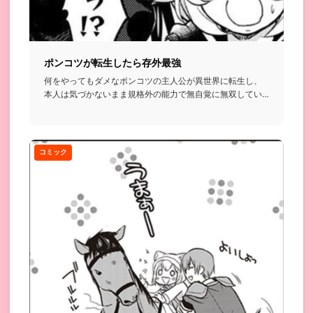
ポンコツが転生したら存外最強
何をやってもダメなポンコツの主人公が異世界に転生し、
本人は気づかないまま規格外の能力で無自覚に無双してい
く…という話...
コミック