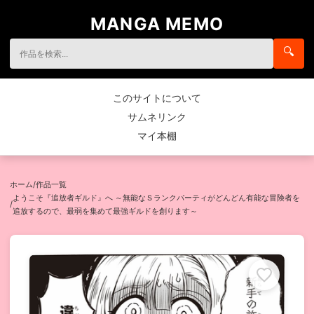
MANGA MEMO
🔍
このサイトについて
サムネリンク
マイ本棚
ホーム
/
作品一覧
ようこそ『追放者ギルド』へ ～無能なＳランクパーティがどんどん有能な冒険者を
/
追放するので、最弱を集めて最強ギルドを創ります～