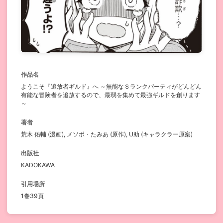
作品名
ようこそ『追放者ギルド』へ ～無能なＳランクパーティがどんどん
有能な冒険者を追放するので、最弱を集めて最強ギルドを創ります
～
著者
荒木 佑輔 (漫画), メソポ・たみあ (原作), U助 (キャラクラー原案)
出版社
KADOKAWA
引用場所
1巻39頁