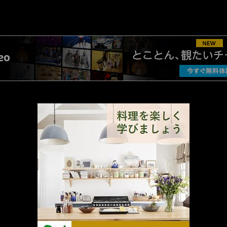
AMAZON PR
厳選 PR