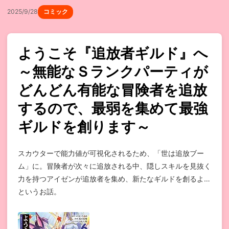
2025/9/28
コミック
ようこそ『追放者ギルド』へ
～無能なＳランクパーティが
どんどん有能な冒険者を追放
するので、最弱を集めて最強
ギルドを創ります～
スカウターで能力値が可視化されるため、「世は追放ブー
ム」に。冒険者が次々に追放される中、隠しスキルを見抜く
力を持つアイゼンが追放者を集め、新たなギルドを創るよ…
というお話。