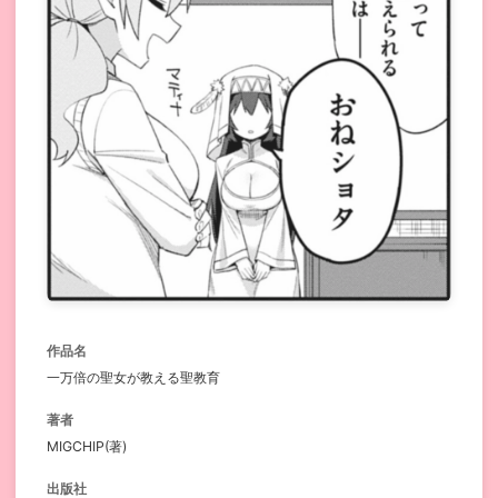
作品名
一万倍の聖女が教える聖教育
著者
MIGCHIP(著)
出版社