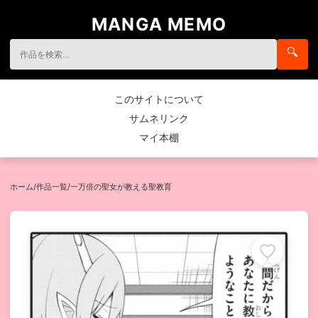
MANGA MEMO
🔍
このサイトについて
サムネリンク
マイ本棚
ホーム
/
作品一覧
/
一万倍の聖女が教える聖教育