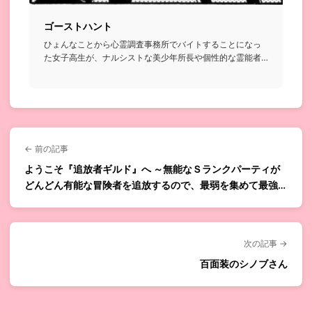
ゴーストハント
ひょんなことから心霊調査事務所でバイトすることになっ
た女子高生が、ナルシストな美少年所長や個性的な霊能者
たちと共に様々な...
← 前の記事
ようこそ『追放者ギルド』へ ～無能なＳランクパーティが
どんどん有能な冒険者を追放するので、最弱を集めて最強ギ
ルドを創ります～
次の記事 →
百面装のシノブさん