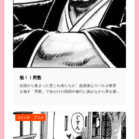
魁！！男塾
全国から集まった荒くれ者たちが、超過激なスパルタ教育
を施す「男塾」で命がけの死闘や修行に挑みながら男を磨
いていく格闘漫画...
コミック
アニメ