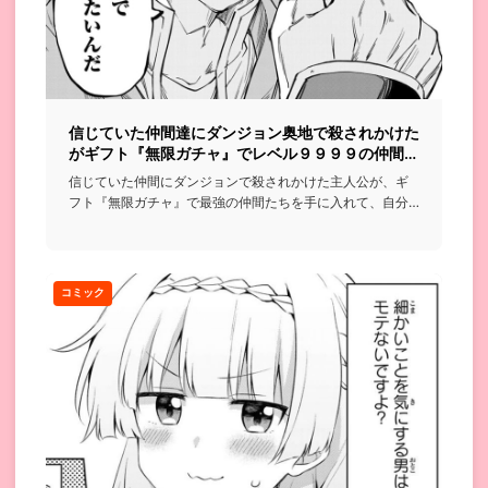
信じていた仲間達にダンジョン奥地で殺されかけた
がギフト『無限ガチャ』でレベル９９９９の仲間達
を手に入れて元パーティーメンバーと世界に復讐＆
信じていた仲間にダンジョンで殺されかけた主人公が、ギ
『ざまぁ！』します！
フト『無限ガチャ』で最強の仲間たちを手に入れて、自分
を裏切った元パー...
コミック