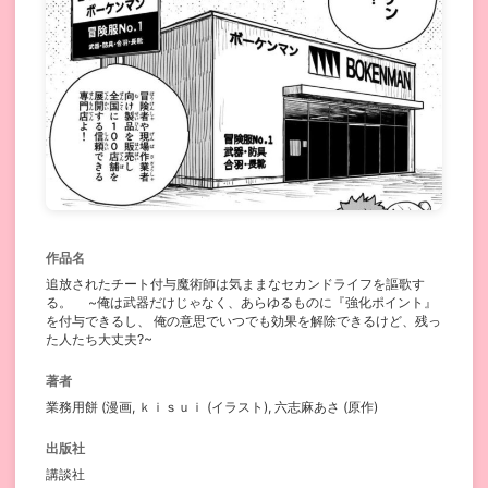
作品名
追放されたチート付与魔術師は気ままなセカンドライフを謳歌す
る。 ~俺は武器だけじゃなく、あらゆるものに『強化ポイント』
を付与できるし、 俺の意思でいつでも効果を解除できるけど、残っ
た人たち大丈夫?~
著者
業務用餅 (漫画, ｋｉｓｕｉ (イラスト), 六志麻あさ (原作)
出版社
講談社