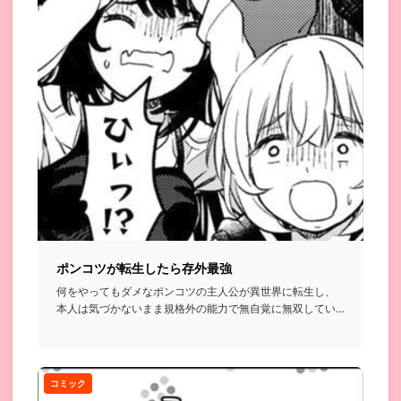
ポンコツが転生したら存外最強
何をやってもダメなポンコツの主人公が異世界に転生し、
本人は気づかないまま規格外の能力で無自覚に無双してい
く…という話...
コミック