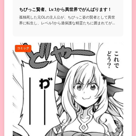
ちびっこ賢者、Lv.1から異世界でがんばります！
孤独死した元OLの主人公が、ちびっこ姿の賢者として異世
界に転生し、レベル1から過保護な精霊たちに囲まれてがん
ばっていく話...
コミック