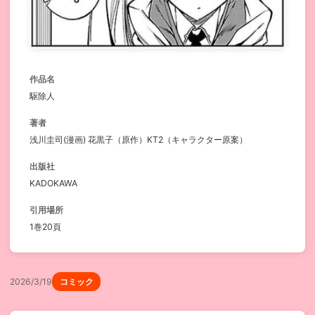
作品名
駆除人
著者
浅川圭司(漫画) 花黒子（原作）KT2（キャラクター原案）
出版社
KADOKAWA
引用場所
1巻20頁
2026/3/19
コミック