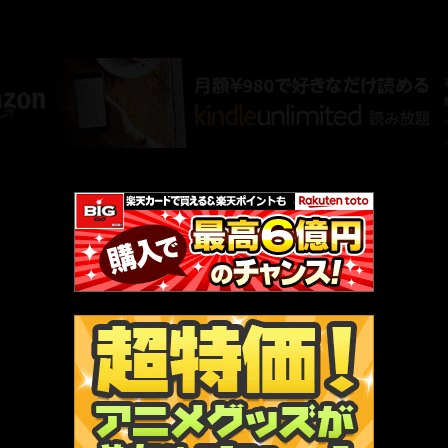
AMAZON PR
厳選 PR