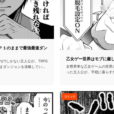
ＨＰ１のままで最強最速ダン
乙女ゲー世界はモブに厳
が1しかない主人公が、TRPG
女尊男卑な乙女ゲームの世界
まダンジョンを攻略してい
った主人公が、平穏に暮らす
使って理不尽な世界に...
コミック