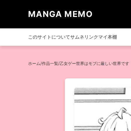
MANGA MEMO
このサイトについて
サムネリンク
マイ本棚
ホーム
/
作品一覧
/
乙女ゲー世界はモブに厳しい世界です