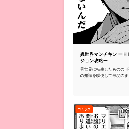
異世界マンチキン ー
ジョン攻略ー
異世界に転生したもののHP
の知識を駆使して最弱のま
く…という話...
コミック