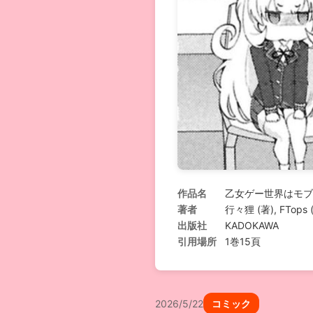
作品名
乙女ゲー世界はモブ
著者
行々狸 (著), FTop
出版社
KADOKAWA
引用場所
1巻15頁
2026/5/22
コミック