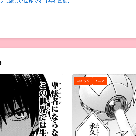
ブに厳しい世界です【共和国編】
め
コミック
アニメ