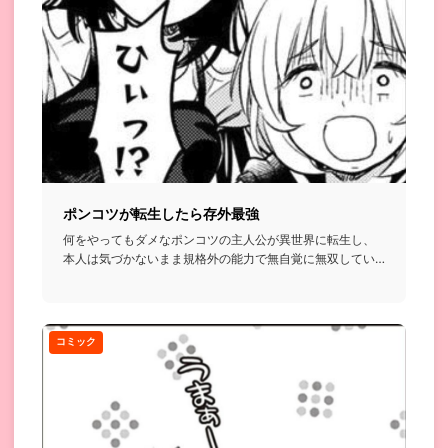
ポンコツが転生したら存外最強
何をやってもダメなポンコツの主人公が異世界に転生し、
本人は気づかないまま規格外の能力で無自覚に無双してい
く…という話...
コミック