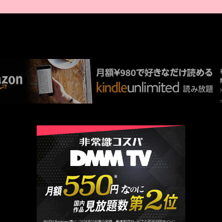
AMAZON PR
厳選 PR