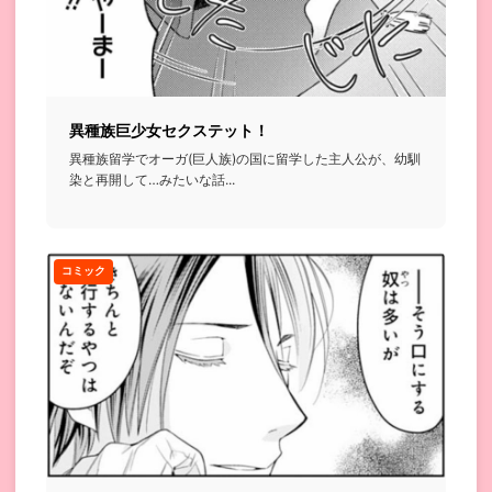
異種族巨少女セクステット！
異種族留学でオーガ(巨人族)の国に留学した主人公が、幼馴
染と再開して…みたいな話...
コミック