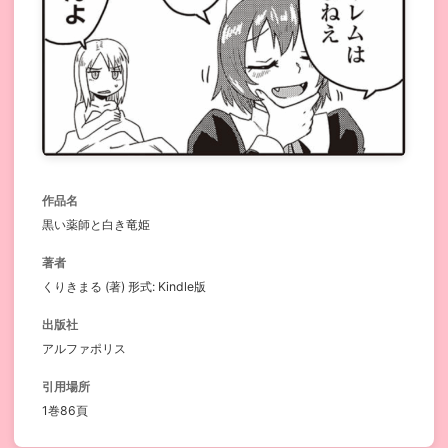
作品名
黒い薬師と白き竜姫
著者
くりきまる (著) 形式: Kindle版
出版社
アルファポリス
引用場所
1巻86頁