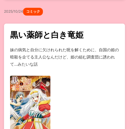
2025/10/24
コミック
黒い薬師と白き竜姫
妹の病気と自分に欠けれられた呪を解くために、自国の姫の
暗殺を企てる主人公なんだけど、姫の組む調査団に誘われ
て…みたいな話