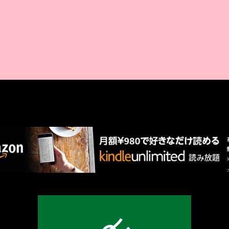
AMAZON PR
厳選 PR