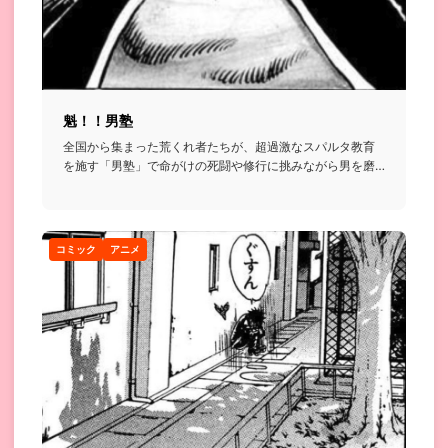
魁！！男塾
全国から集まった荒くれ者たちが、超過激なスパルタ教育
を施す「男塾」で命がけの死闘や修行に挑みながら男を磨
いていく格闘漫画...
コミック
アニメ