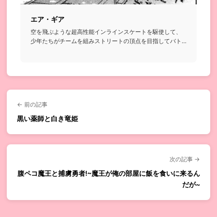
エア・ギア
空を飛ぶような超高性能インラインスケートを駆使して、
少年たちがチームを組みストリートの頂点を目指してバト
ルを繰り広げるお...
← 前の記事
黒い薬師と白き竜姫
次の記事 →
腹ペコ魔王と捕虜勇者!~魔王が俺の部屋に飯を食いに来るん
だが~