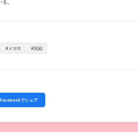
いる。
#メガネ
#完結
Facebookでシェア