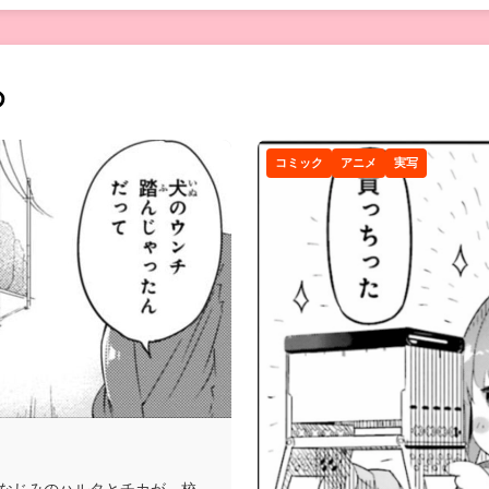
め
コミック
アニメ
実写
なじみのハルタとチカが、校