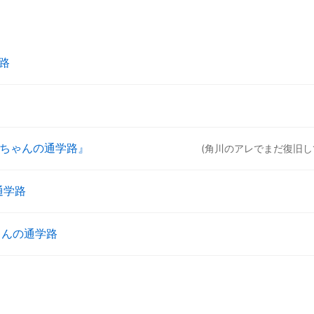
路
おちゃんの通学路』
(角川のアレでまだ復旧し
通学路
ゃんの通学路