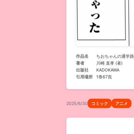
作品名
ちおちゃんの通学路
著者
川崎 直孝 (著)
出版社
KADOKAWA
引用場所
1巻67頁
2025/6/30
コミック
アニメ