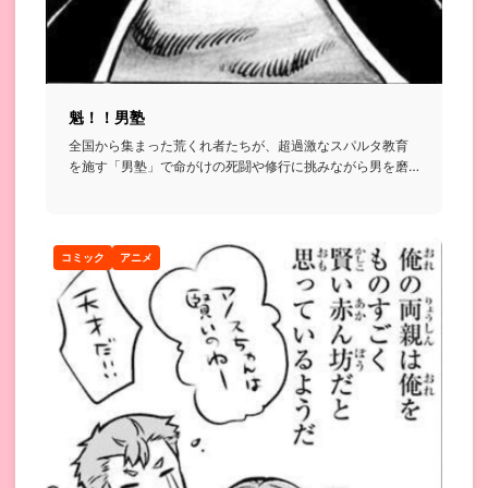
魁！！男塾
全国から集まった荒くれ者たちが、超過激なスパルタ教育
を施す「男塾」で命がけの死闘や修行に挑みながら男を磨
いていく格闘漫画...
コミック
アニメ