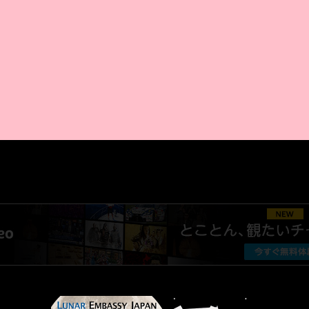
AMAZON PR
厳選 PR