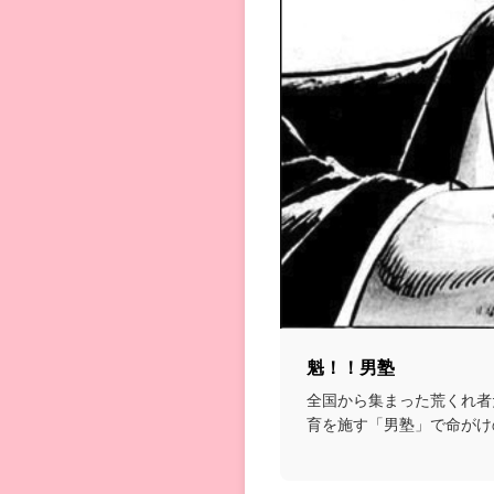
魁！！男塾
全国から集まった荒くれ者
育を施す「男塾」で命がけ
を磨いていく格闘漫画...