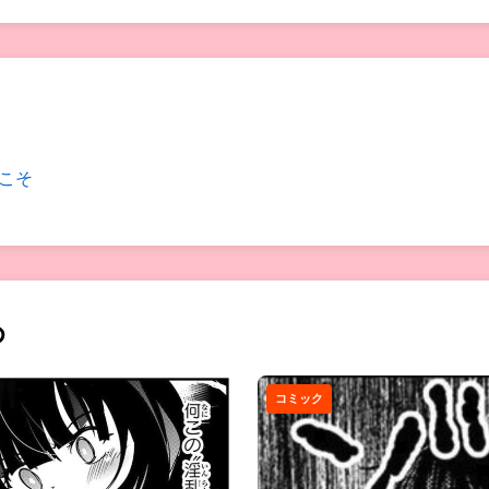
こそ
め
コミック