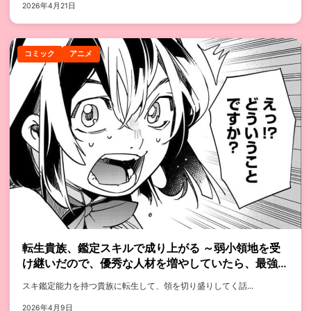
2026年4月21日
コミック
アニメ
転生貴族、鑑定スキルで成り上がる ～弱小領地を受
け継いだので、優秀な人材を増やしていたら、最強領
地になってた～
スキ鑑定能力を持つ貴族に転生して、領を切り盛りしてく話...
2026年4月9日