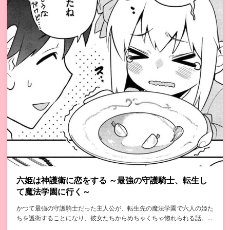
六姫は神護衛に恋をする ～最強の守護騎士、転生し
て魔法学園に行く～
かつて最強の守護騎士だった主人公が、転生先の魔法学園で六人の姫た
ちを護衛することになり、彼女たちからめちゃくちゃ惚れられる話。...