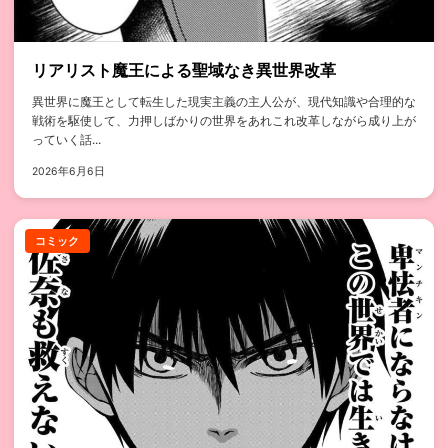
リアリスト魔王による聖域なき異世界改革
異世界に魔王として転生した現実主義の主人公が、現代知識や合理的な
戦術を駆使して、力押しばかりの世界をあれこれ改革しながら成り上が
っていく話...
2026年6月6日
コミック