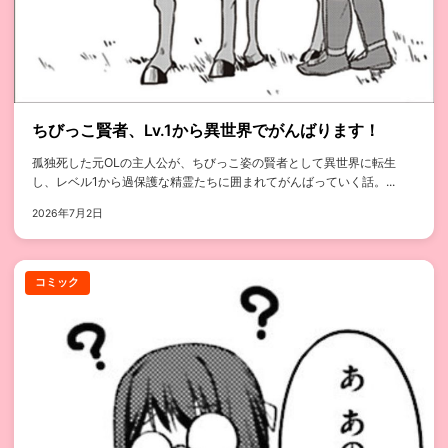
ちびっこ賢者、Lv.1から異世界でがんばります！
孤独死した元OLの主人公が、ちびっこ姿の賢者として異世界に転生
し、レベル1から過保護な精霊たちに囲まれてがんばっていく話。...
2026年7月2日
コミック