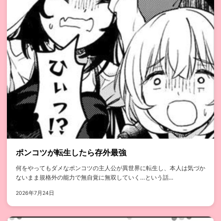
ポンコツが転生したら存外最強
何をやってもダメなポンコツの主人公が異世界に転生し、本人は気づか
ないまま規格外の能力で無自覚に無双していく…という話...
2026年7月24日