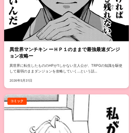
異世界マンチキン ーＨＰ１のままで最強最速ダンジ
ョン攻略ー
異世界に転生したもののHPが1しかない主人公が、TRPGの知識を駆使
して最弱のままダンジョンを攻略していく…という話...
2026年5月31日
コミック