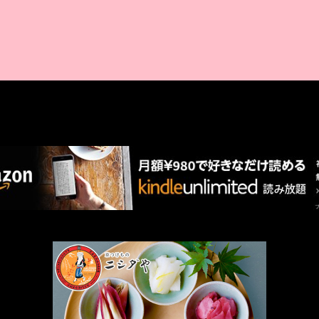
AMAZON PR
厳選 PR