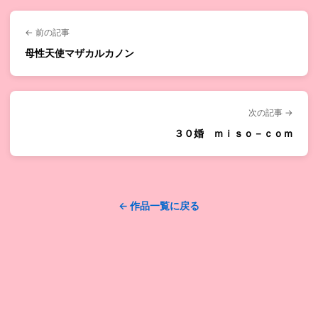
← 前の記事
母性天使マザカルカノン
次の記事 →
３０婚 ｍｉｓｏ－ｃｏｍ
← 作品一覧に戻る