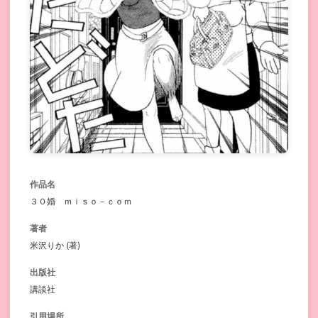
作品名
３０婚 ｍｉｓｏ－ｃｏｍ
著者
米沢りか (著)
出版社
講談社
引用場所