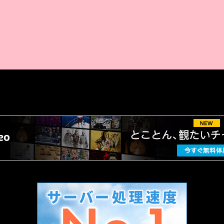
AMAZON PR
厳選 PR