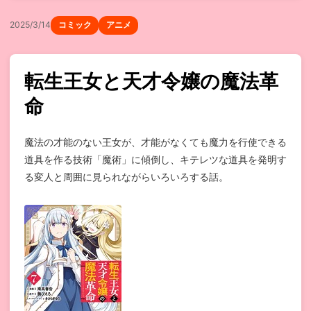
2025/3/14
コミック
アニメ
転生王女と天才令嬢の魔法革
命
魔法の才能のない王女が、才能がなくても魔力を行使できる
道具を作る技術「魔術」に傾倒し、キテレツな道具を発明す
る変人と周囲に見られながらいろいろする話。