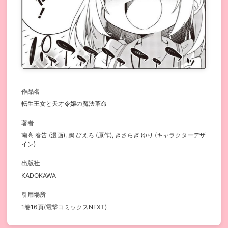
作品名
転生王女と天才令嬢の魔法革命
著者
南高 春告 (漫画), 鴉 ぴえろ (原作), きさらぎ ゆり (キャラクターデザ
イン)
出版社
KADOKAWA
引用場所
1巻16頁(電撃コミックスNEXT)