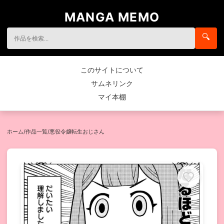
MANGA MEMO
🔍
このサイトについて
サムネリンク
マイ本棚
ホーム
/
作品一覧
/
悪役令嬢転生おじさん