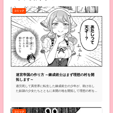
コミック
迷宮帝国の作り方 ～錬成術士はまず理想の村を開
拓します～
過労死して異世界に転生した錬成術士の少年が、助け出し
た奴隷の少女たちとともに未開の地を開拓して理想の村を
作っていく…とい...
コミック