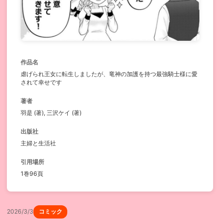
作品名
虐げられ王女に転生しましたが、竜神の加護を持つ最強騎士様に愛
されて幸せです
著者
羽是 (著), 三沢ケイ (著)
出版社
主婦と生活社
引用場所
1巻96頁
2026/3/3
コミック