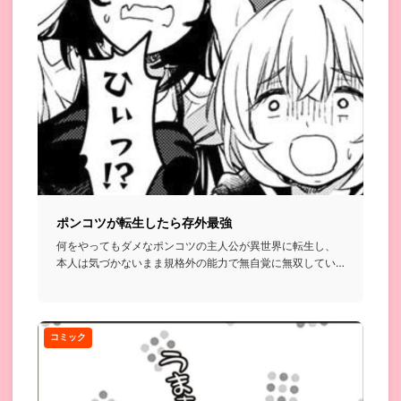
ポンコツが転生したら存外最強
何をやってもダメなポンコツの主人公が異世界に転生し、
本人は気づかないまま規格外の能力で無自覚に無双してい
く…という話...
コミック