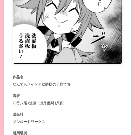
作品名
なんでもメイドと侯爵様の子育て論
著者
八尋八尾 (漫画), 瀬尾優梨 (原作)
出版社
ブシロードワークス
引用場所