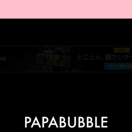
AMAZON PR
厳選 PR