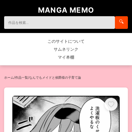
MANGA MEMO
🔍
このサイトについて
サムネリンク
マイ本棚
ホーム
/
作品一覧
/
なんでもメイドと侯爵様の子育て論