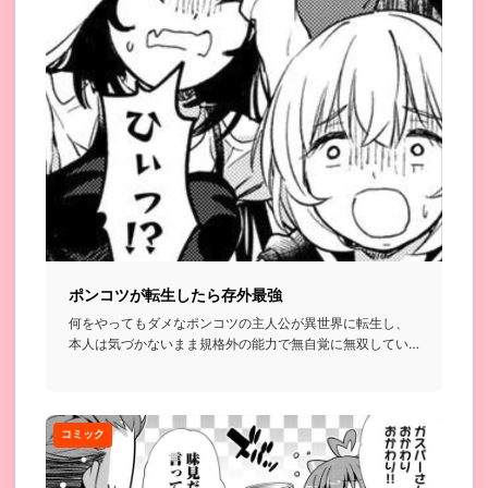
ポンコツが転生したら存外最強
何をやってもダメなポンコツの主人公が異世界に転生し、
本人は気づかないまま規格外の能力で無自覚に無双してい
く…という話...
コミック