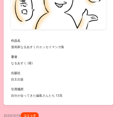
作品名
漫画家なるあすくのエッセイマンガ集
著者
なるあすく (著)
出版社
自主出版
引用場所
自分が会ってきた編集さんたち 13頁
2025/10/19
コミック