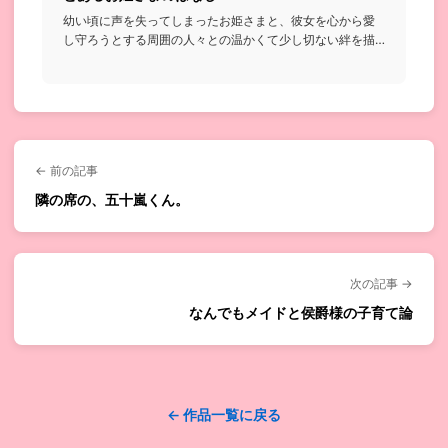
幼い頃に声を失ってしまったお姫さまと、彼女を心から愛
し守ろうとする周囲の人々との温かくて少し切ない絆を描
いたお話...
← 前の記事
隣の席の、五十嵐くん。
次の記事 →
なんでもメイドと侯爵様の子育て論
← 作品一覧に戻る