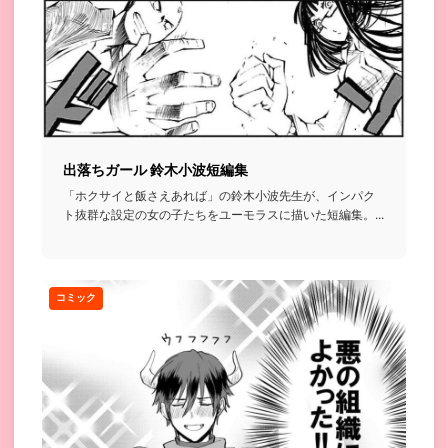
出落ちガール 鈴木小波短編集
「ホクサイと飯さえあれば」の鈴木小波先生が、インパク
ト抜群な設定の女の子たちをユーモラスに描いた短編集。...
コミック