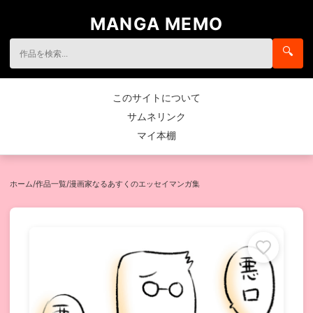
MANGA MEMO
🔍
このサイトについて
サムネリンク
マイ本棚
ホーム
/
作品一覧
/
漫画家なるあすくのエッセイマンガ集