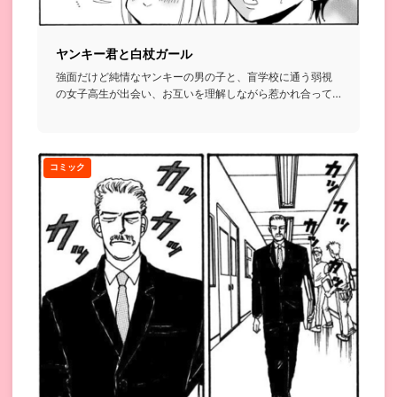
ヤンキー君と白杖ガール
強面だけど純情なヤンキーの男の子と、盲学校に通う弱視
の女子高生が出会い、お互いを理解しながら惹かれ合って
いくお話...
コミック