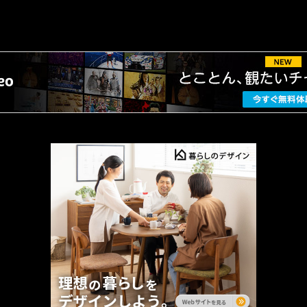
AMAZON PR
厳選 PR