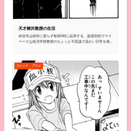
天才柳沢教授の生活
赤信号は絶対に渡らず毎朝5時に起床する、超規則的でマイ
ペースな経済学部教授のちょっと不思議で温かい日常を描
いたお話...
コミック
アニメ