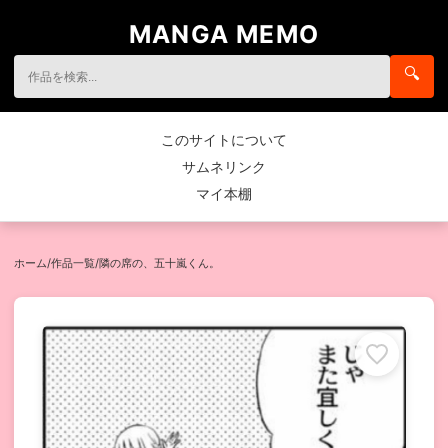
MANGA MEMO
🔍
このサイトについて
サムネリンク
マイ本棚
ホーム
/
作品一覧
/
隣の席の、五十嵐くん。