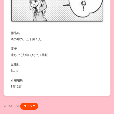
作品名
隣の席の、五十嵐くん。
著者
瞳ちご (漫画), ひなた (原案)
出版社
Bコミ
引用場所
1巻12頁
2025/10/20
コミック