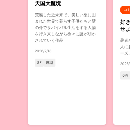
天国大魔境
コ
荒廃した近未来で、美しい壁に囲
まれた世界で暮らす子供たちと壁
好
の外でサバイバル生活をする人物
せ
を行き来しながら徐々に謎が明か
されていく作品
著者が
人に
2026/2/18
ーズ
SF
廃墟
2026/
0円