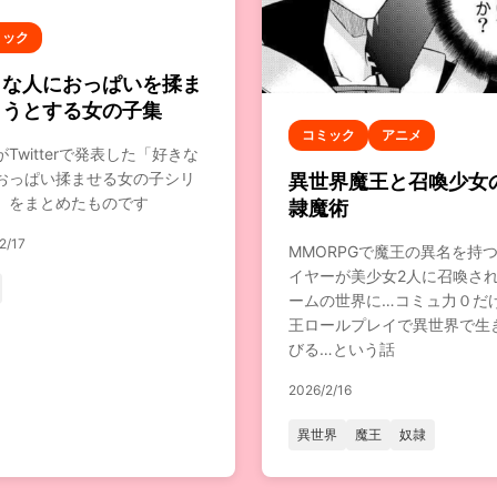
ミック
きな人におっぱいを揉ま
ようとする女の子集
コミック
アニメ
Twitterで発表した「好きな
おっぱい揉ませる女の子シリ
異世界魔王と召喚少女
」をまとめたものです
隷魔術
2/17
MMORPGで魔王の異名を持
イヤーが美少女2人に召喚さ
ームの世界に…コミュ力０だ
王ロールプレイで異世界で生
びる…という話
2026/2/16
異世界
魔王
奴隷