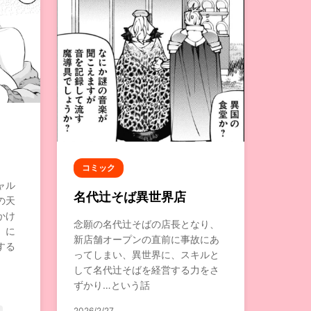
コミック
ャル
名代辻そば異世界店
の天
かけ
念願の名代辻そばの店長となり、
」に
新店舗オープンの直前に事故にあ
する
ってしまい、異世界に、スキルと
して名代辻そばを経営する力をさ
ずかり…という話
2026/2/27