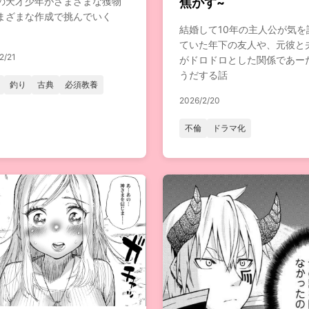
の天才少年がさまざまな獲物
焦がす~
まざまな作成で挑んでいく
結婚して10年の主人公が気を
ていた年下の友人や、元彼と
2/21
がドロドロとした関係であー
うだする話
釣り
古典
必須教養
2026/2/20
不倫
ドラマ化