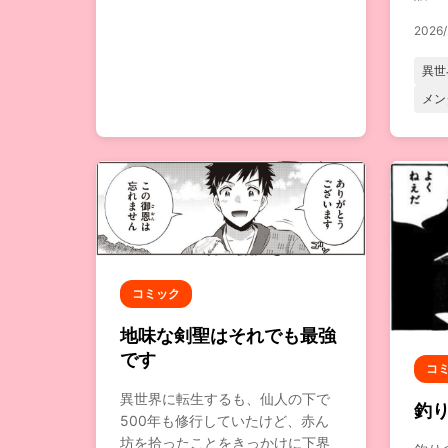
2026/
異世
メン
コミック
地味な剣聖はそれでも最強
です
コ
異世界に転生するも、仙人の下で
釣
500年も修行していたけど、赤ん
坊を拾ったことをきっかけに下界