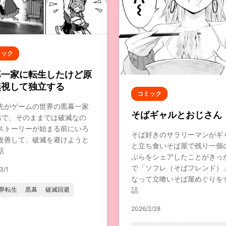
ミック
幕一家に転生したけど原
無視して独立する
コミック
先がゲームの世界の黒幕一家
そばギャルとおじさん
男で、そのままでは破滅なの
ストーリーが始まる前にいろ
そば好きのサラリーマンがギ
改善して、破滅を避けようと
と立ち食いそば屋で残り一個
話
ぷらをシェアしたことがきっ
で「ソフレ（そばフレンド）
3/1
なって立喰いそば屋めぐりを
界転生
黒幕
破滅回避
話
2026/2/28