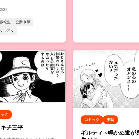
2/25
界転生
公爵令嬢
タル乙女
ミック
コミック
実写
りキチ三平
ギルティ ~鳴かぬ蛍が