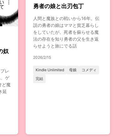
勇者の娘と出刃包丁
人間と魔族との戦いから16年。伝
説の勇者の娘はママと貧乏暮らし
をしていたが、死者を蘇らせる魔
法の存在を知り勇者の父を生き返
らせようと旅にでる話
の奴
2026/2/15
Kindle Unlimited
母娘
コメディ
つプレ
れ、ゲ
完結
けど魔
き延