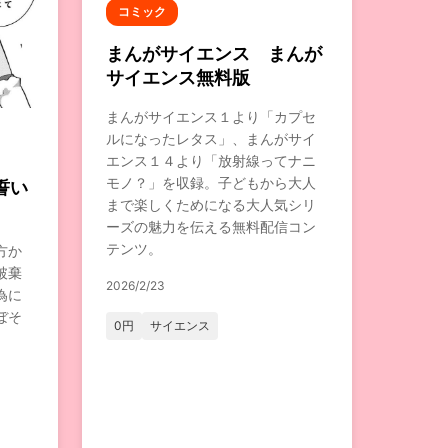
コミック
まんがサイエンス まんが
サイエンス無料版
まんがサイエンス１より「カプセ
ルになったレタス」、まんがサイ
エンス１４より「放射線ってナニ
モノ？」を収録。子どもから大人
誓い
まで楽しくためになる大人気シリ
ーズの魅力を伝える無料配信コン
テンツ。
方か
破棄
2026/2/23
為に
ぼそ
0円
サイエンス