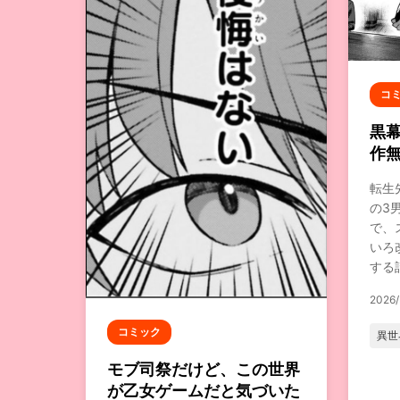
コ
黒
作
転生
の3
で、
いろ
する
2026/
コミック
異世
モブ司祭だけど、この世界
が乙女ゲームだと気づいた