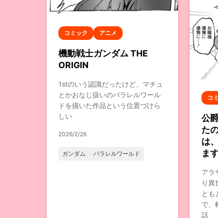
コミック
アニメ
機動戦士ガンダム THE
ORIGIN
1stのいう認識だったけど、マチュ
とかおなじ扱いのパラレルワール
コ
ドを描いた作品という位置づけら
しい
公
た
2026/2/26
は
ま
ガンダム
パラレルワールド
アラ
り異
とも
で、
話