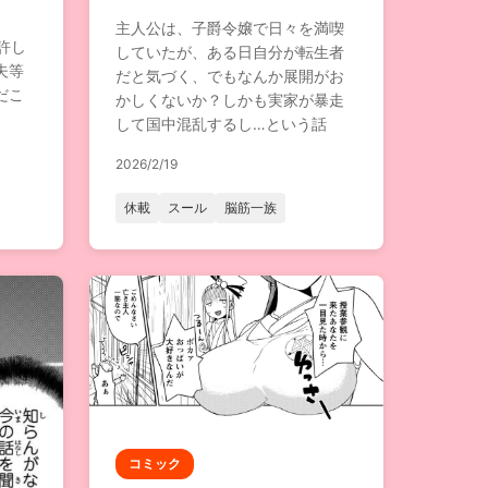
主人公は、子爵令嬢で日々を満喫
許し
していたが、ある日自分が転生者
夫等
だと気づく、でもなんか展開がお
だこ
かしくないか？しかも実家が暴走
して国中混乱するし…という話
2026/2/19
休載
スール
脳筋一族
コミック