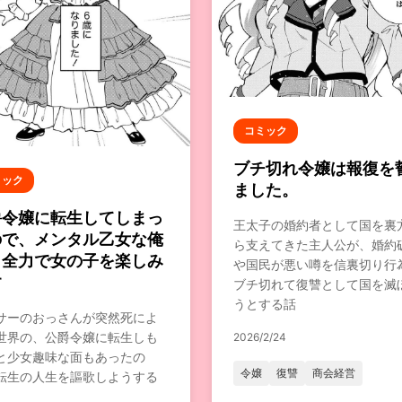
コミック
ブチ切れ令嬢は報復を
ミック
ました。
爵令嬢に転生してしまっ
王太子の婚約者として国を裏
ので、メンタル乙女な俺
ら支えてきた主人公が、婚約
、全力で女の子を楽しみ
や国民が悪い噂を信裏切り行
す
ブチ切れて復讐として国を滅
うとする話
サーのおっさんが突然死によ
世界の、公爵令嬢に転生しも
2026/2/24
と少女趣味な面もあったの
令嬢
復讐
商会経営
転生の人生を謳歌しようする