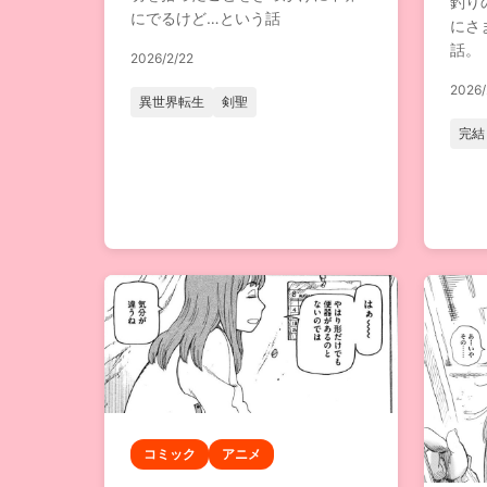
釣り
にでるけど…という話
にさ
話。
2026/2/22
2026/
異世界転生
剣聖
完結
コミック
アニメ