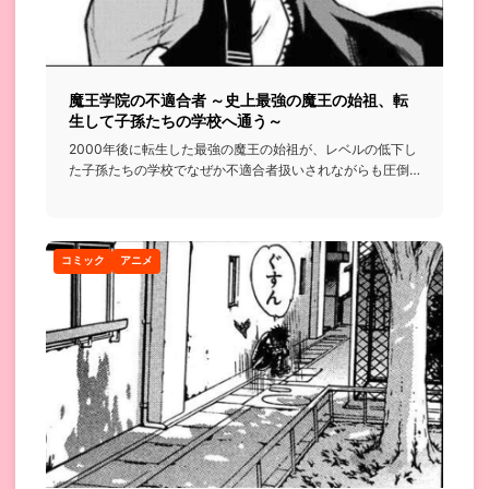
魔王学院の不適合者 ～史上最強の魔王の始祖、転
生して子孫たちの学校へ通う～
2000年後に転生した最強の魔王の始祖が、レベルの低下し
た子孫たちの学校でなぜか不適合者扱いされながらも圧倒
的な実力で無...
コミック
アニメ