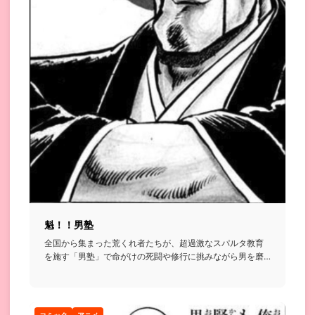
魁！！男塾
全国から集まった荒くれ者たちが、超過激なスパルタ教育
を施す「男塾」で命がけの死闘や修行に挑みながら男を磨
いていく格闘漫画...