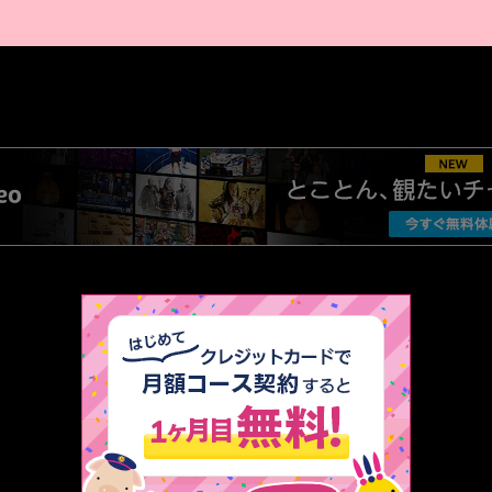
AMAZON PR
厳選 PR