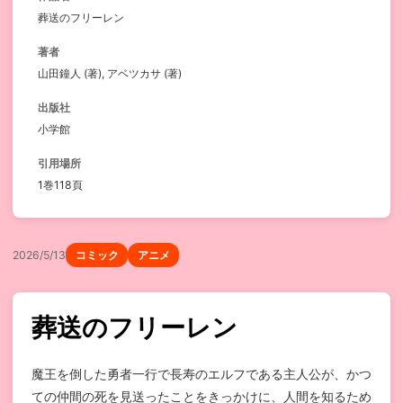
葬送のフリーレン
著者
山田鐘人 (著), アベツカサ (著)
出版社
小学館
引用場所
1巻118頁
2026/5/13
コミック
アニメ
葬送のフリーレン
魔王を倒した勇者一行で長寿のエルフである主人公が、かつ
ての仲間の死を見送ったことをきっかけに、人間を知るため