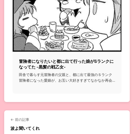
冒険者になりたいと都に出て行った娘がSランクに
なってた -黒髪の戦乙女-
田舎で暮らす元冒険者の父親と、都に出て最強のＳランク
冒険者になった愛娘が、お互い大好きすぎてなかなか再会
できずすれ違って...
← 前の記事
波よ聞いてくれ