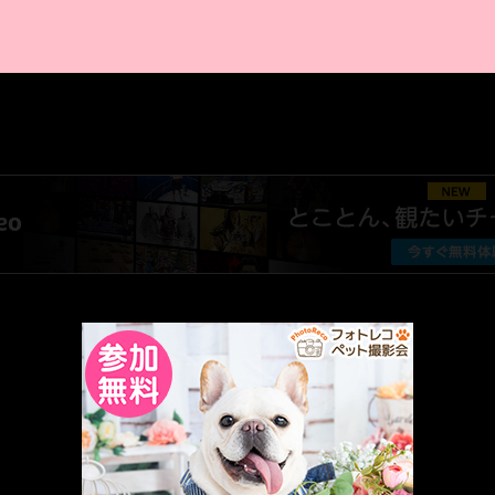
AMAZON PR
厳選 PR