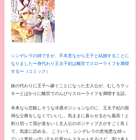
シンデレラの姉ですが、不本意ながら王子と結婚することに
なりました〜身代わり王太子妃は離宮でスローライフを満喫
する〜（コミック）
妹の代わりに王子へ嫁ぐことになった主人公が、むしろラッ
キーとばかりに離宮でのんびりスローライフを満喫する話。
本来なら悲観しそうな冷遇ポジションなのに、王太子妃の面
倒な公務をしなくていいし、気ままに暮らせるから最高！と
割り切って我が道をいく主人公のポジティブさがすごく良く
て、気楽に読める。 こういう、シンデレラの意地悪な姉っ
ていう悪役っぽい立ち位置からスタートするけど、実は本人