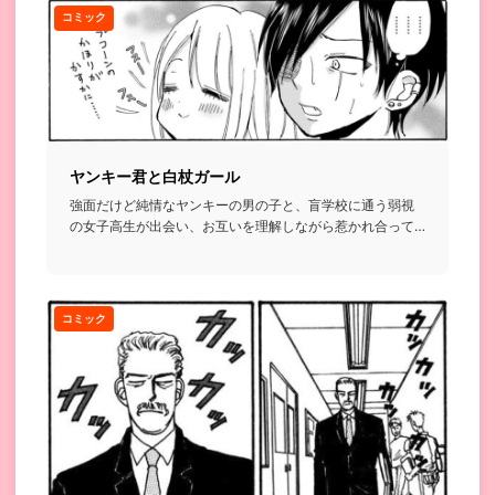
コミック
ヤンキー君と白杖ガール
強面だけど純情なヤンキーの男の子と、盲学校に通う弱視
の女子高生が出会い、お互いを理解しながら惹かれ合って
いくお話...
コミック