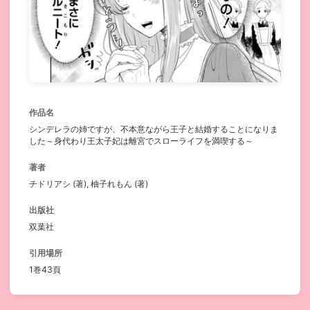
作品名
シンデレラの姉ですが、不本意ながら王子と結婚することになりま
した～身代わり王太子妃は離宮でスローライフを満喫する～
著者
チドリアシ (著), 柚子れもん (著)
出版社
双葉社
引用場所
1巻43頁