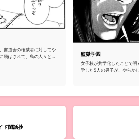
、書道会の権威者に対してや
監獄学園
に飛ばされて、島の人々との
女子校が共学化したことで明
学した5人の男子が、やらか
てしまい⋯という話...
イド閑話抄