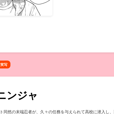
実写
ニンジャ
ト同然の末端忍者が、久々の任務を与えられて高校に潜入し、