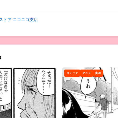
ストア ニコニコ支店
め
コミック
アニメ
実写