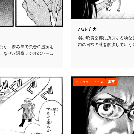
ハルチカ
弱小吹奏楽部に所属する幼な
内の日常の謎を解決していく
公が、飲み屋で失恋の愚痴を
まさかの二人とも顧問...
、なぜか深夜ラジオのパーソ
コミック
アニメ
実写