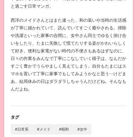
と過ごす日常マンガ。
西洋のメイドさんとはまた違った、和の装いや当時の生活感
が丁寧に描かれていて、読んでいてすごく癒やされる。掃除
や洗濯といった家事の合間に、女中さん同士でゆるく掛け合
いをしたり、たまに失敗して慌てたりする姿がかわいらしく
て好き。便利な家電がない時代の不便さもあるはずなのに、
日々の作業をみんなで丁寧にこなしていく様子は、なんだか
すごく豊かでうらやましく見えてしまう。自分もたまにはス
マホを置いて丁寧に家事でもしてみようかなと思う⋯けどま
あ、結局休みの日はダラダラしちゃうんだけどね。そんなも
んだよね。
タグ
#日常系
#メイド
#昭和
#女中