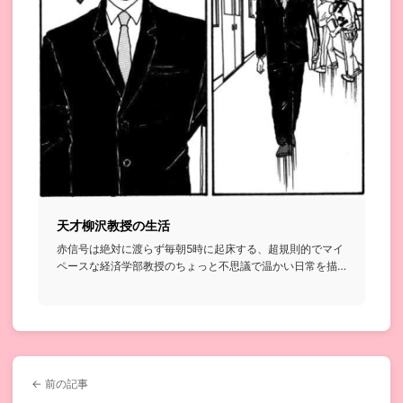
天才柳沢教授の生活
赤信号は絶対に渡らず毎朝5時に起床する、超規則的でマイ
ペースな経済学部教授のちょっと不思議で温かい日常を描
いたお話...
← 前の記事