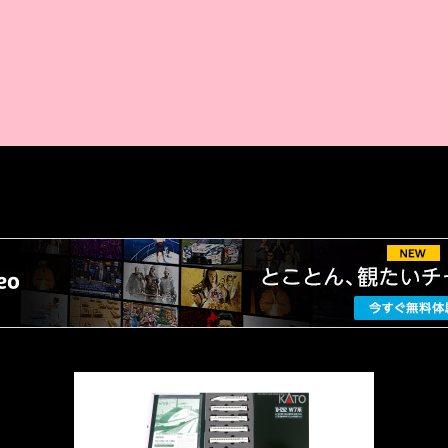
AMAZON PR
厳選 PR