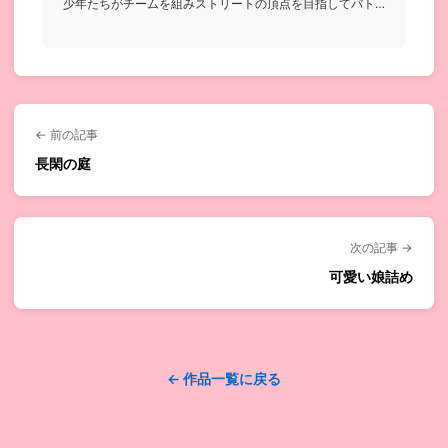
少年たちがチームを組みストリートの頂点を目指してバト
ルを繰り広げるお...
← 前の記事
長閑の庭
次の記事 →
可愛い娘詰め
← 作品一覧に戻る