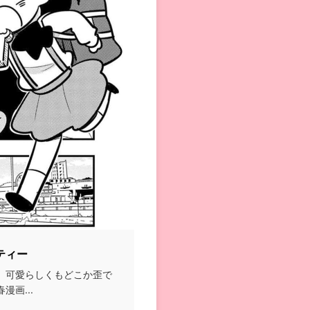
ティー
、可愛らしくもどこか歪で
画...