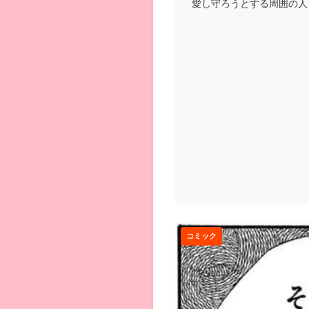
愛し守ろうとする周囲の人
を描いたお話...
コミック