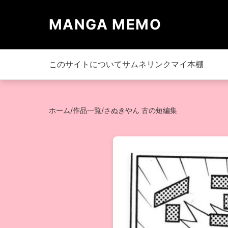
MANGA MEMO
このサイトについて
サムネリンク
マイ本棚
ホーム
/
作品一覧
/
さぬきやん 古の短編集