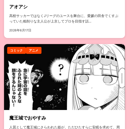
アオアシ
高校サッカーではなくJリーグのユースを舞台に、愛媛の田舎でくすぶ
っていた粗削りな主人公が上京してプロを目指す話...
2026年6月17日
コミック
アニメ
魔王城でおやすみ
人質として魔王城にさらわれた姫が、ただひたすらに安眠を求めて、周