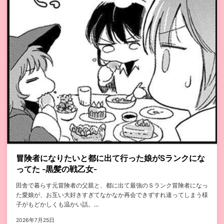
冒険者になりたいと都に出て行った娘がSランクにな
ってた -黒髪の戦乙女-
田舎で暮らす元冒険者の父親と、都に出て最強のＳランク冒険者になっ
た愛娘が、お互い大好きすぎてなかなか再会できずすれ違ってしまう様
子がもどかしくも温かい話。...
2026年7月25日