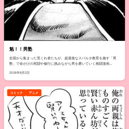
魁！！男塾
全国から集まった荒くれ者たちが、超過激なスパルタ教育を施す「男
塾」で命がけの死闘や修行に挑みながら男を磨いていく格闘漫画...
2026年8月2日
コミック
アニメ