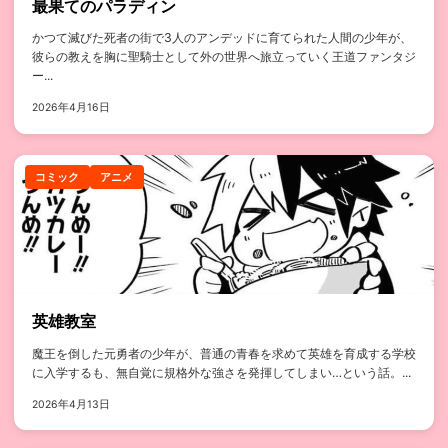
最果てのパラディン
かつて滅びた死者の街で3人のアンデッドに育てられた人間の少年が、
彼らの教えを胸に聖騎士として外の世界へ旅立っていく王道ファンタジ
ー...
2026年4月16日
コミック
アニメ
英雄教室
魔王を倒した元勇者の少年が、普通の青春を求めて英雄を育成する学校
に入学するも、無自覚に規格外な強さを発揮してしまい…という話。...
2026年4月13日