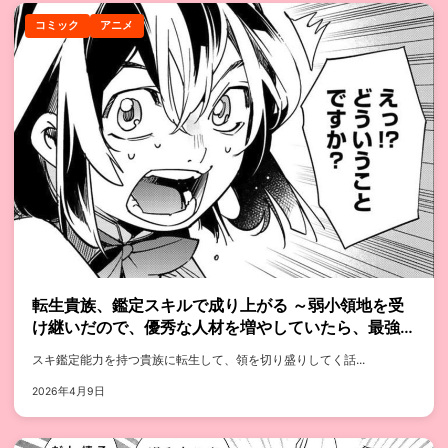
コミック
アニメ
転生貴族、鑑定スキルで成り上がる ～弱小領地を受
け継いだので、優秀な人材を増やしていたら、最強領
地になってた～
スキ鑑定能力を持つ貴族に転生して、領を切り盛りしてく話...
2026年4月9日