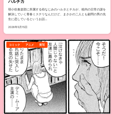
ハルチカ
弱小吹奏楽部に所属する幼なじみのハルタとチカが、校内の日常の謎を
解決していく青春ミステリなんだけど、まさかの二人とも顧問の男の先
生に恋しているというお話...
2026年5月15日
コミック
アニメ
実写