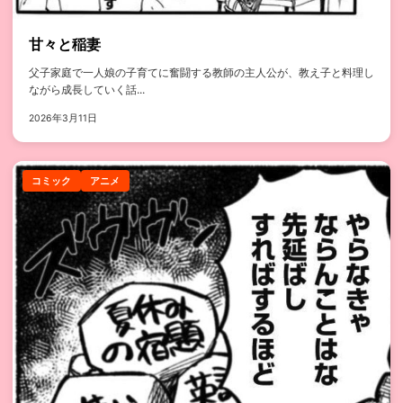
甘々と稲妻
父子家庭で一人娘の子育てに奮闘する教師の主人公が、教え子と料理し
ながら成長していく話...
2026年3月11日
コミック
アニメ