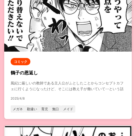
コミック
鶴子の恩返し
風紀に厳しいの教師である主人公がふとしたことからコンセプトカフ
ェに行くようになったけど、そこには教え子が働いていて⋯という話
2025/4/8
メガネ
勘違い
育児
無口
メイド