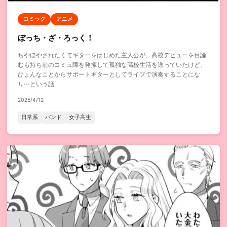
コミック
アニメ
ぼっち・ざ・ろっく！
ちやほやされたくてギターをはじめた主人公が、高校デビューを目論
むも持ち前のコミュ障を発揮して孤独な高校生活を送っていたけど、
ひょんなことからサポートギターとしてライブで演奏することにな
り⋯という話
2025/4/12
日常系
バンド
女子高生