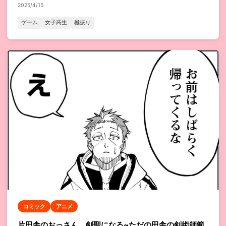
2025/4/15
ゲーム
女子高生
極振り
コミック
アニメ
片田舎のおっさん、剣聖になる~ただの田舎の剣術師範