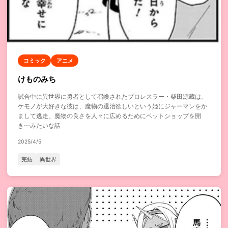
コミック
アニメ
けものみち
試合中に異世界に勇者として召喚されたプロレスラー・柴田源蔵は、
ケモノが大好きな彼は、魔物の退治欲しいという姫にジャーマンをか
まして逃走、魔物の良さを人々に広めるためにペットショップを開
き⋯みたいな話
2025/4/5
完結
異世界