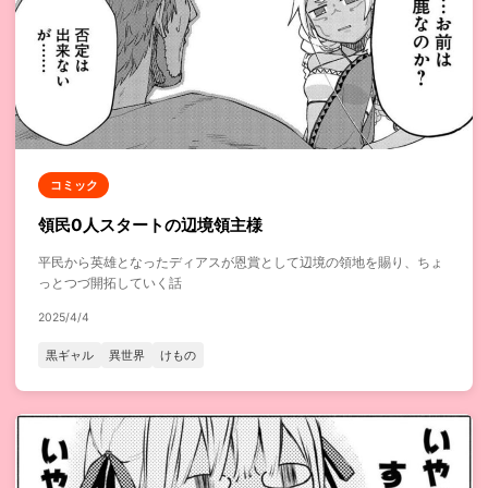
コミック
領民0人スタートの辺境領主様
平民から英雄となったディアスが恩賞として辺境の領地を賜り、ちょ
っとつづ開拓していく話
2025/4/4
黒ギャル
異世界
けもの