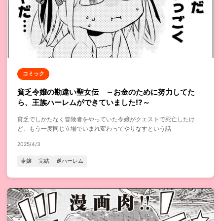
コミック
貧乏令嬢の勘違い聖女伝 ～お金のために努力してた
ら、王族ハーレムができていました!?～
貧乏でしかたなく冒険者をやっていた令嬢がクエストで死亡したけ
ど、もう一度同じ立場でいまれ変わってやりなすという話
2025/4/3
令嬢
完結
逆ハーレム