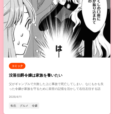
コミック
没落伯爵令嬢は家族を養いたい
父がギャンブルで大敗した上に事故で死亡してしまい、なにもかも失
った令嬢が家族を守るために前世の記憶を活かして右往左往する話
2025/4/11
転生
グルメ
令嬢