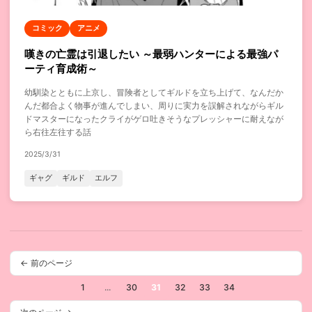
コミック
アニメ
嘆きの亡霊は引退したい ～最弱ハンターによる最強パ
ーティ育成術～
幼馴染とともに上京し、冒険者としてギルドを立ち上げて、なんだか
んだ都合よく物事が進んでしまい、周りに実力を誤解されながらギル
ドマスターになったクライがゲロ吐きそうなプレッシャーに耐えなが
ら右往左往する話
2025/3/31
ギャグ
ギルド
エルフ
← 前のページ
1
...
30
31
32
33
34