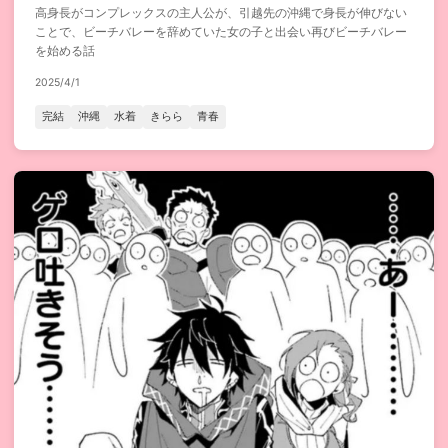
高身長がコンプレックスの主人公が、引越先の沖縄で身長が伸びない
ことで、ビーチバレーを辞めていた女の子と出会い再びビーチバレー
を始める話
2025/4/1
完結
沖縄
水着
きらら
青春