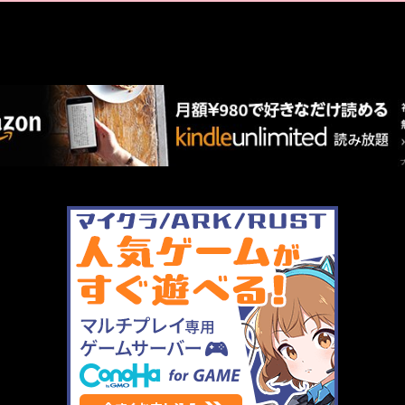
AMAZON PR
厳選 PR