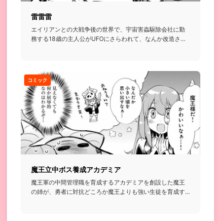
雷雷雷
エイリアンとの大戦争後の世界で、宇宙害蟲駆除会社に勤
務する18歳の主人公がUFOにさらわれて、なんか改造され
て…みたいな...
コミック
魔王立中ボス養成アカデミア
魔王軍の中間管理職を育成するアカデミアを創設した魔王
の姉が、勇者に対抗どころか魔王よりも強い生徒を育成す
るのをドキドキし...