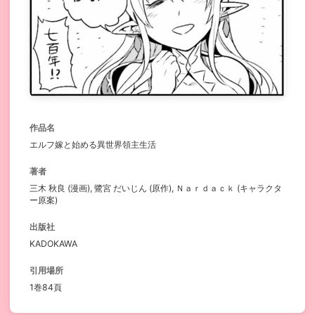
作品名
エルフ嫁と始める異世界領主生活
著者
三木 秋良 (漫画), 鷺宮 だいじん (原作), Ｎａｒｄａｃｋ (キャラクタ
ー原案)
出版社
KADOKAWA
引用場所
1巻84頁