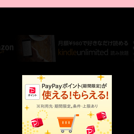
AMAZON PR
厳選 PR