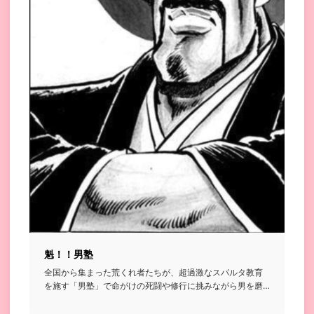
魁！！男塾
全国から集まった荒くれ者たちが、超過激なスパルタ教育
を施す「男塾」で命がけの死闘や修行に挑みながら男を磨
いていく格闘漫画...