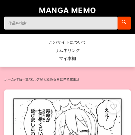
MANGA MEMO
🔍
このサイトについて
サムネリンク
マイ本棚
ホーム
/
作品一覧
/
エルフ嫁と始める異世界領主生活