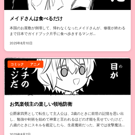
メイドさんは食べるだけ
本国のお屋敷が倒壊して、帰れなくなったメイドさんが、修復が終わる
まで日本でガイドブック片手に食べ歩きするマンガ...
2025年8月10日
コミック
アニメ
お気楽領主の楽しい領地防衛
公爵家四男として転生して主人公は、2歳のときに前世の記憶を思い出
し、勉強や剣術を始めて神童と言われるほどの才能を見せていたけど、
八歳のときにスキルを鑑定したら、生産魔術だった、家では攻撃魔法こ
そ至高だ...
2025年8月7日