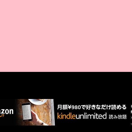
AMAZON PR
厳選 PR