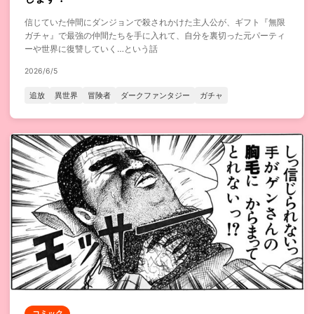
信じていた仲間にダンジョンで殺されかけた主人公が、ギフト『無限
ガチャ』で最強の仲間たちを手に入れて、自分を裏切った元パーティ
ーや世界に復讐していく…という話
2026/6/5
追放
異世界
冒険者
ダークファンタジー
ガチャ
コミック