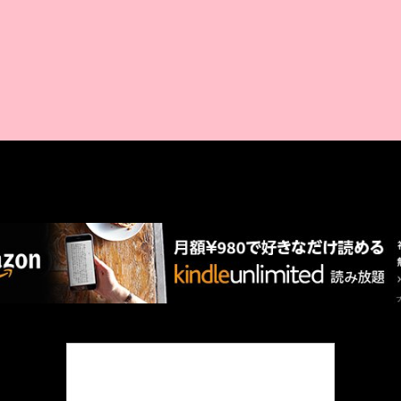
AMAZON PR
厳選 PR