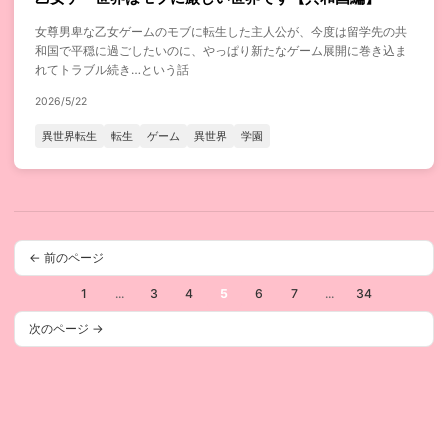
女尊男卑な乙女ゲームのモブに転生した主人公が、今度は留学先の共
和国で平穏に過ごしたいのに、やっぱり新たなゲーム展開に巻き込ま
れてトラブル続き…という話
2026/5/22
異世界転生
転生
ゲーム
異世界
学園
← 前のページ
1
...
3
4
5
6
7
...
34
次のページ →