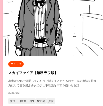
コミック
スカイファイア【無料ラフ版】
著者がSNSで公開していたラフ版をまとめたもので、火の魔法を推進
力にして空を飛ぶ少女の少し不思議な日常を描いたお話
2026/6/3
魔法
日常系
0円
SNS発
少女