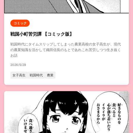
コミック
戦国小町苦労譚 【コミック版】
戦国時代にタイムスリップしてしまった農業高校の女子高生が、現代
の農業知識を活かして織田信長のもとであれこれ苦労しつつ生き抜く
お話
2026/5/29
女子高生
戦国時代
農業