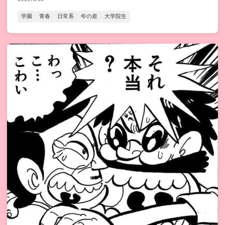
学園
青春
日常系
年の差
大学院生