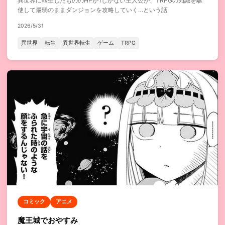
異世界に転生したもののHPが1しかない主人公が、TRPGの知識を駆
使して最弱のままダンジョンを攻略していく…という話
2026/5/31
異世界
転生
異世界転生
ゲーム
TRPG
コミック
アニメ
魔王城でおやすみ