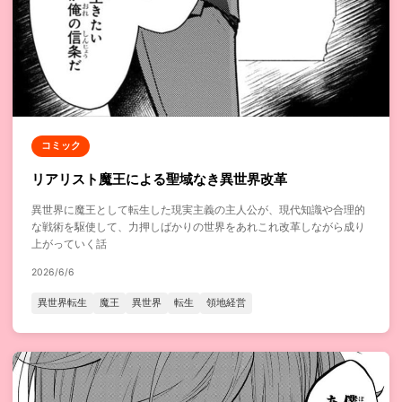
コミック
リアリスト魔王による聖域なき異世界改革
異世界に魔王として転生した現実主義の主人公が、現代知識や合理的
な戦術を駆使して、力押しばかりの世界をあれこれ改革しながら成り
上がっていく話
2026/6/6
異世界転生
魔王
異世界
転生
領地経営