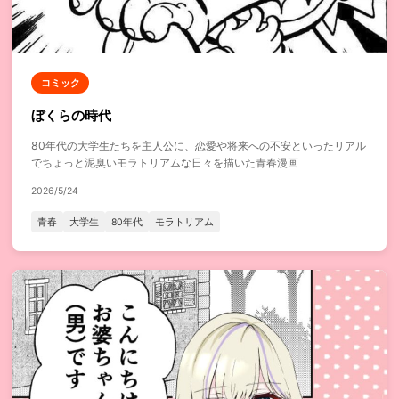
コミック
ぼくらの時代
80年代の大学生たちを主人公に、恋愛や将来への不安といったリアル
でちょっと泥臭いモラトリアムな日々を描いた青春漫画
2026/5/24
青春
大学生
80年代
モラトリアム