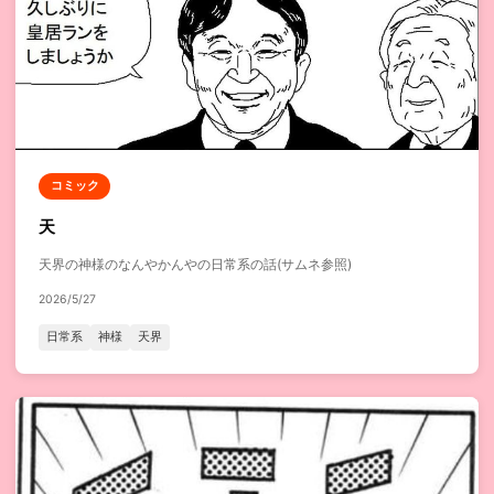
コミック
天
天界の神様のなんやかんやの日常系の話(サムネ参照)
2026/5/27
日常系
神様
天界