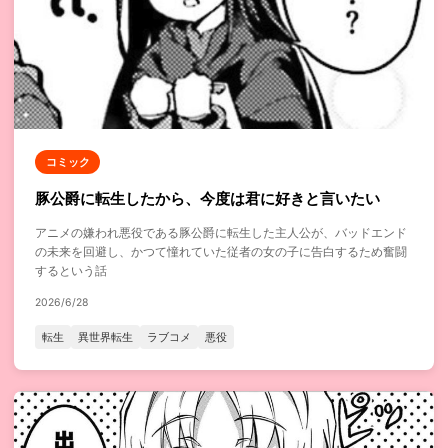
コミック
豚公爵に転生したから、今度は君に好きと言いたい
アニメの嫌われ悪役である豚公爵に転生した主人公が、バッドエンド
の未来を回避し、かつて憧れていた従者の女の子に告白するため奮闘
するという話
2026/6/28
転生
異世界転生
ラブコメ
悪役