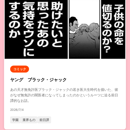
コミック
ヤング ブラック・ジャック
あの天才無免許医ブラック・ジャックの若き医大生時代を描いた、彼
がなぜ無免許の闇医者になってしまったのかというルーツに迫る前日
譚的なお話。
2026/7/4
学園
業界もの
前日譚