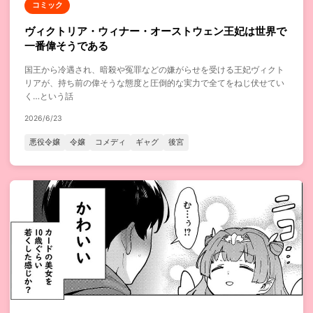
コミック
ヴィクトリア・ウィナー・オーストウェン王妃は世界で
一番偉そうである
国王から冷遇され、暗殺や冤罪などの嫌がらせを受ける王妃ヴィクト
リアが、持ち前の偉そうな態度と圧倒的な実力で全てをねじ伏せてい
く…という話
2026/6/23
悪役令嬢
令嬢
コメディ
ギャグ
後宮