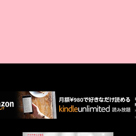
AMAZON PR
厳選 PR