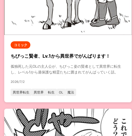
コミック
ちびっこ賢者、Lv.1から異世界でがんばります！
孤独死した元OLの主人公が、ちびっこ姿の賢者として異世界に転生
し、レベル1から過保護な精霊たちに囲まれてがんばっていく話。
2026/7/2
異世界転生
異世界
転生
OL
魔法