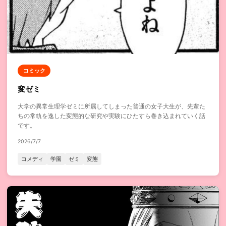
コミック
変ゼミ
大学の異常生理学ゼミに所属してしまった普通の女子大生が、先輩た
ちの常軌を逸した変態的な研究や実験にひたすら巻き込まれていく話
です。
2026/7/7
コメディ
学園
ゼミ
変態