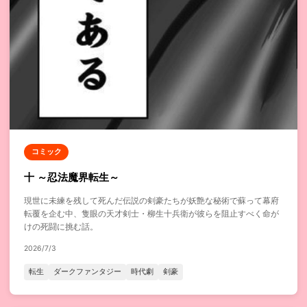
コミック
十 ～忍法魔界転生～
現世に未練を残して死んだ伝説の剣豪たちが妖艶な秘術で蘇って幕府
転覆を企む中、隻眼の天才剣士・柳生十兵衛が彼らを阻止すべく命が
けの死闘に挑む話。
2026/7/3
転生
ダークファンタジー
時代劇
剣豪