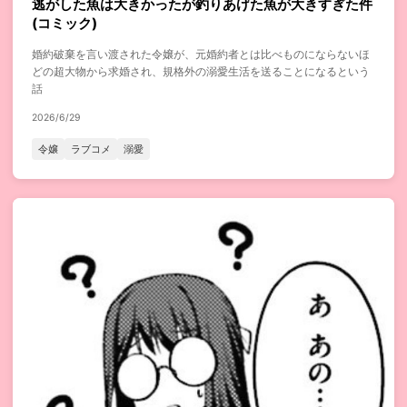
逃がした魚は大きかったが釣りあげた魚が大きすぎた件
(コミック)
婚約破棄を言い渡された令嬢が、元婚約者とは比べものにならないほ
どの超大物から求婚され、規格外の溺愛生活を送ることになるという
話
2026/6/29
令嬢
ラブコメ
溺愛