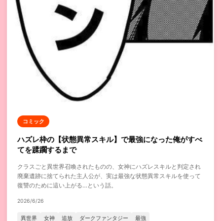
コミック
ハズレ枠の【状態異常スキル】で最強になった俺がすべ
てを蹂躙するまで
クラスごと異世界召喚されたものの、女神にハズレスキルと判定され
廃棄遺跡に捨てられた主人公が、実は最強な状態異常スキルを使って
復讐のために這い上がる…という話。
2026/6/26
異世界
女神
追放
ダークファンタジー
最強