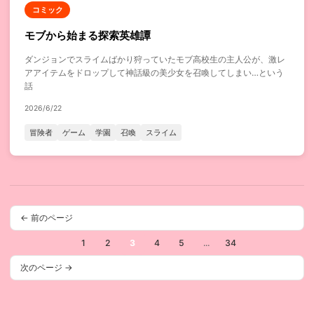
コミック
モブから始まる探索英雄譚
ダンジョンでスライムばかり狩っていたモブ高校生の主人公が、激レ
アアイテムをドロップして神話級の美少女を召喚してしまい…という
話
2026/6/22
冒険者
ゲーム
学園
召喚
スライム
← 前のページ
1
2
3
4
5
...
34
次のページ →