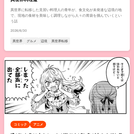
異世界に転移した見習い料理人の青年が、食文化が未発達な辺境の地
で、現地の食材を美味しく調理しながら人々の胃袋を掴んでいくとい
う話
2026/6/30
異世界
グルメ
辺境
異世界転移
コミック
アニメ