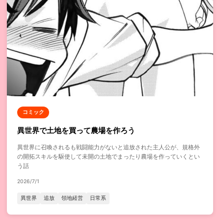
コミック
異世界で土地を買って農場を作ろう
異世界に召喚されるも戦闘能力がないと追放された主人公が、規格外
の開拓スキルを駆使して未開の土地でまったり農場を作っていくとい
う話
2026/7/1
異世界
追放
領地経営
日常系