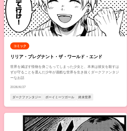
コミック
リリア・プレグナント・ザ・ワールド・エンド
世界を滅ぼす怪物を身ごもってしまった少女と、本来は彼女を殺すは
ずが守ることを選んだ少年が過酷な世界を生き抜くダークファンタジ
ーなお話
2026/6/27
ダークファンタジー
ボーイミーツガール
終末世界