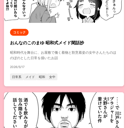
コミック
おんなのこのまゆ 昭和式メイド閑話抄
昭和時代を舞台に、お屋敷で働く着物と割烹着姿の女中さんたちのほ
のぼのとした日常を描いたお話
2026/5/17
日常系
メイド
昭和
女中