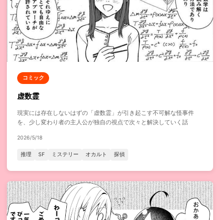
コミック
虚数霊
現実には存在しないはずの「虚数霊」が引き起こす不可解な怪事件
を、少し変わり者の主人公が独自の視点で次々と解決していく話
2026/5/18
推理
SF
ミステリー
オカルト
探偵