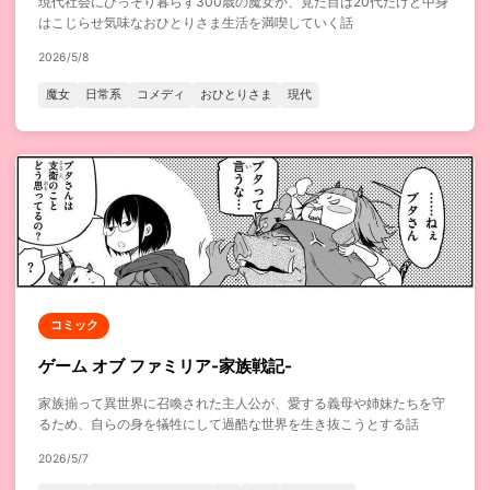
現代社会にひっそり暮らす300歳の魔女が、見た目は20代だけど中身
はこじらせ気味なおひとりさま生活を満喫していく話
2026/5/8
魔女
日常系
コメディ
おひとりさま
現代
コミック
ゲーム オブ ファミリア-家族戦記-
家族揃って異世界に召喚された主人公が、愛する義母や姉妹たちを守
るため、自らの身を犠牲にして過酷な世界を生き抜こうとする話
2026/5/7