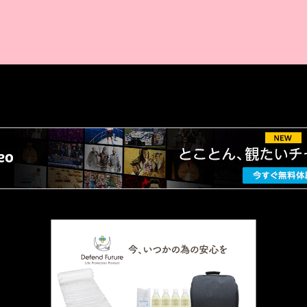
AMAZON PR
厳選 PR