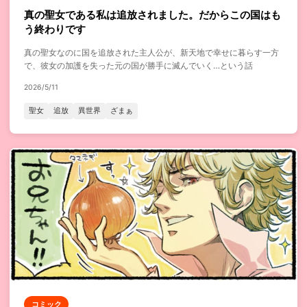
真の聖女である私は追放されました。だからこの国はも
う終わりです
真の聖女なのに国を追放された主人公が、新天地で幸せに暮らす一方
で、彼女の加護を失った元の国が勝手に滅んでいく…という話
2026/5/11
聖女
追放
異世界
ざまぁ
コミック