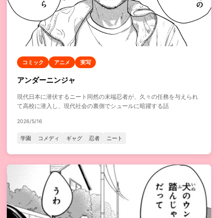
コミック
アニメ
実写
アンダーニンジャ
現代日本に潜伏するニート同然の末端忍者が、久々の任務を与えられ
て高校に潜入し、現代社会の裏側でシュールに暗躍する話
2026/5/16
学園
コメディ
ギャグ
忍者
ニート