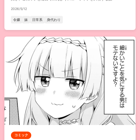
2026/5/12
令嬢
妹
日常系
身代わり
コミック