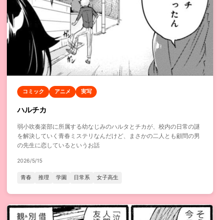
コミック
アニメ
実写
ハルチカ
弱小吹奏楽部に所属する幼なじみのハルタとチカが、校内の日常の謎
を解決していく青春ミステリなんだけど、まさかの二人とも顧問の男
の先生に恋しているというお話
2026/5/15
青春
推理
学園
日常系
女子高生