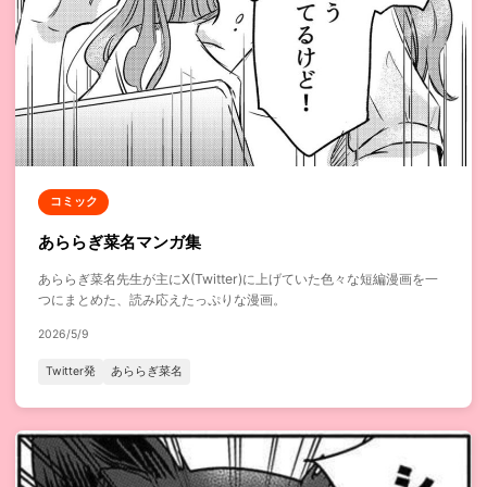
コミック
あららぎ菜名マンガ集
あららぎ菜名先生が主にX(Twitter)に上げていた色々な短編漫画を一
つにまとめた、読み応えたっぷりな漫画。
2026/5/9
Twitter発
あららぎ菜名