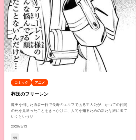
コミック
アニメ
葬送のフリーレン
魔王を倒した勇者一行で長寿のエルフである主人公が、かつての仲間
の死を見送ったことをきっかけに、人間を知るための新たな旅に出て
いくという話
2026/5/13
qq