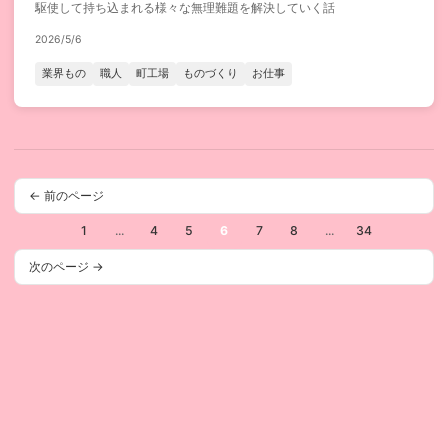
駆使して持ち込まれる様々な無理難題を解決していく話
2026/5/6
業界もの
職人
町工場
ものづくり
お仕事
← 前のページ
1
...
4
5
6
7
8
...
34
次のページ →