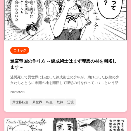
コミック
迷宮帝国の作り方 ～錬成術士はまず理想の村を開拓し
ます～
過労死して異世界に転生した錬成術士の少年が、助け出した奴隷の少
女たちとともに未開の地を開拓して理想の村を作っていく…という話
2026/5/19
異世界転生
異世界
転生
奴隷
辺境