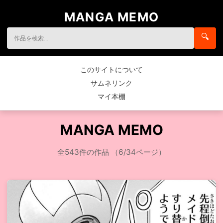
MANGA MEMO
🔍
このサイトについて
サムネリンク
マイ本棚
MANGA MEMO
全543件の作品 （6/34ページ）