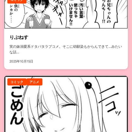
りぶねす
実の妹溺愛系ドタバタラブコメ。そこに幼馴染もからんできて…みたい
な話...
2025年10月15日
コミック
アニメ