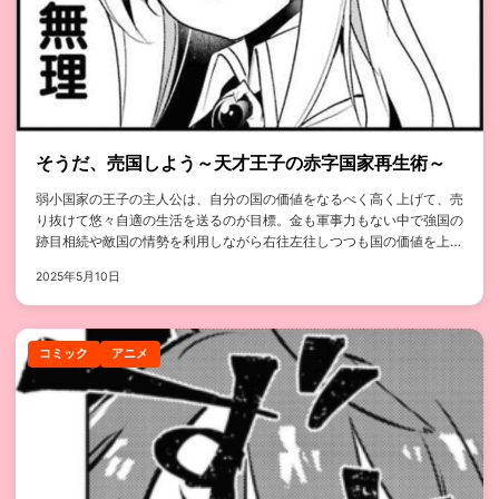
そうだ、売国しよう～天才王子の赤字国家再生術～
弱小国家の王子の主人公は、自分の国の価値をなるべく高く上げて、売
り抜けて悠々自適の生活を送るのが目標。金も軍事力もない中で強国の
跡目相続や敵国の情勢を利用しながら右往左往しつつも国の価値を上げ
ていくと...
2025年5月10日
コミック
アニメ