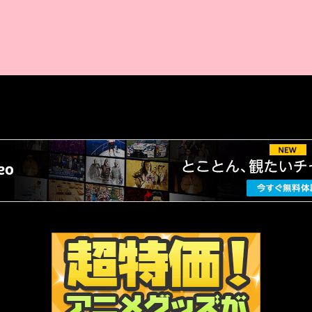
AMAZON PR
厳選 PR