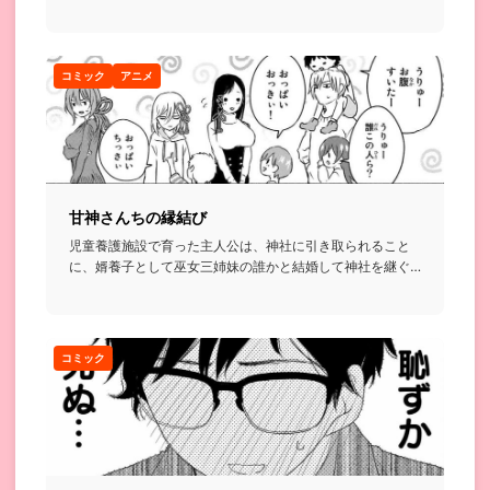
コミック
アニメ
甘神さんちの縁結び
児童養護施設で育った主人公は、神社に引き取られること
に、婿養子として巫女三姉妹の誰かと結婚して神社を継ぐ
ことになり…って...
コミック