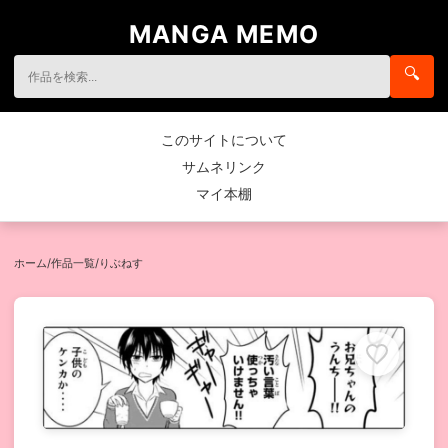
MANGA MEMO
🔍
このサイトについて
サムネリンク
マイ本棚
ホーム
/
作品一覧
/
りぶねす