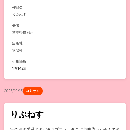
作品名
りぶねす
著者
堂本裕貴 (著)
出版社
講談社
引用場所
1巻142頁
2025/10/15
コミック
りぶねす
実の妹溺愛系ドタバタラブコメ。そこに幼馴染もからんでき